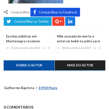
Compartilhar
Compartilhar no Facebook
Compartilhar no Twitter
Escolas públicas em
Mãe acusada de morte e
Montenegro recebem
enterrar bebê no pátio será
oficinas gratuitas de Arte e
julgada em São Sebastião do
20 de outubro de 2024
0
20 de outubro de 2024
0
Cultura com doação de livros
Caí
e máquinas fotográficas
SOBRE O AUTOR
MAIS DO AUTOR
Guilherme Baptista
11910 Posts
0 COMENTÁRIOS