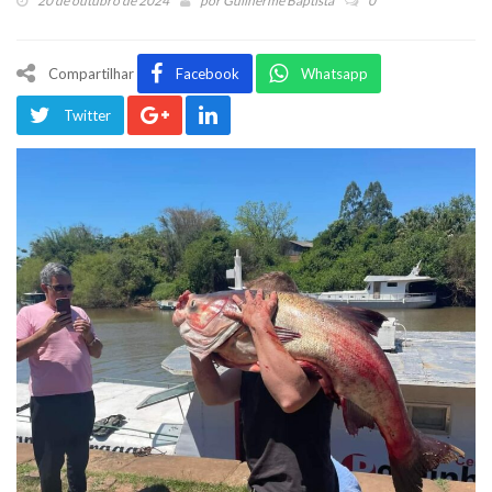
20 de outubro de 2024
por
Guilherme Baptista
0
Compartilhar
Facebook
Whatsapp
Twitter