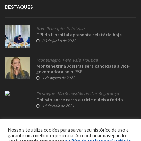
DESTAQUES
Bom Princípio
,
Pelo Vale
CPI do Hospital apresenta relatório hoje
30 de junho de 2022
Montenegro
,
Pelo Vale
,
Política
Montenegrina Josi Paz será candidata a vice-
governadora pelo PSB
1 de agosto de 2022
Destaque
,
São Sebastião do Caí
,
Segurança
Colisão entre carro e triciclo deixa ferido
19 de maio de 2021
Nosso site utiliza cookies para salvar seu histórico de uso e
garantir uma melhor experiência. Ao continuar navegando