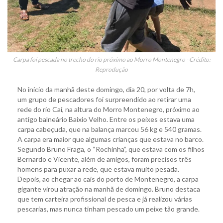
Carpa foi pescada no trecho do rio próximo ao Morro Montenegro - Crédito:
Reprodução
No início da manhã deste domingo, dia 20, por volta de 7h,
um grupo de pescadores foi surpreendido ao retirar uma
rede do rio Caí, na altura do Morro Montenegro, próximo ao
antigo balneário Baixio Velho. Entre os peixes estava uma
carpa cabeçuda, que na balança marcou 56 kg e 540 gramas.
A carpa era maior que algumas crianças que estava no barco.
Segundo Bruno Fraga, o “Rochinha”, que estava com os filhos
Bernardo e Vicente, além de amigos, foram precisos três
homens para puxar a rede, que estava muito pesada.
Depois, ao chegar ao cais do porto de Montenegro, a carpa
gigante virou atração na manhã de domingo. Bruno destaca
que tem carteira profissional de pesca e já realizou várias
pescarias, mas nunca tinham pescado um peixe tão grande.