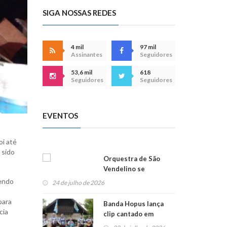
SIGA NOSSAS REDES
4 mil
97 mil
Assinantes
Seguidores
53,6 mil
618
Seguidores
Seguidores
EVENTOS
oi até
 sido
Orquestra de São
Vendelino se
apresenta na
sendo
24 de julho de 2026
Alemanha
para
Banda Hopus lança
cia
clip cantado em
alemão e inglês