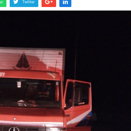
pp
Twitter