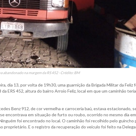
va abandonado na margem da RS 452 - Crédito: BM
a, dia 13, por volta de 19h30, uma guarnição da Brigada Militar da Feliz f
a ERS 452, altura do bairro Arroio Feliz, local em que um caminhão teria
edes Benz 912, de cor vermelha e carroceria baú, estava estacionado, 
 se encontrava em situação de furto ou roubo, ocorrido no mesmo dia em
 Ninguém foi encontrado no local. O caminhão foi recolhido pelo guincho 
o proprietário. E o registro da recuperação do veículo foi feito na Delega