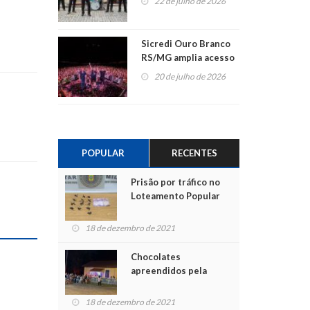
22 de julho de 2026
Sicredi Ouro Branco
RS/MG amplia acesso
ao show dos 45 anos
20 de julho de 2026
para mais associados
POPULAR
RECENTES
Prisão por tráfico no
Loteamento Popular
18 de dezembro de 2021
Chocolates
apreendidos pela
Polícia são entregues
para crianças na
18 de dezembro de 2021