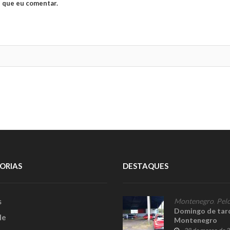
 que eu comentar.
ORIAS
DESTAQUES
s
Montenegro
,
Pelo
Domingo de tard
le
Montenegro