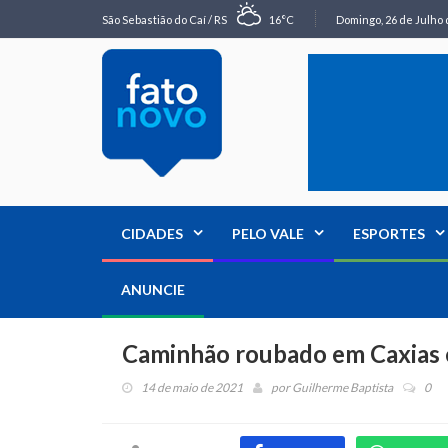
São Sebastião do Caí / RS
16°C
Domingo, 26 de Julho 
CIDADES
PELO VALE
ESPORTES
ANUNCIE
Caminhão roubado em Caxias é
14 de maio de 2021
por
Guilherme Baptista
0