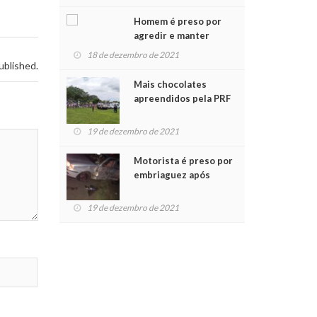
Chegada do Papai Noel
Homem é preso por
agredir e manter
mulher em cárcere
18 de dezembro de 2021
privado
ublished.
Mais chocolates
apreendidos pela PRF
são entregues a
crianças no Natal
19 de dezembro de 2021
Solidário
Motorista é preso por
embriaguez após
acidente com dois
feridos
19 de dezembro de 2021