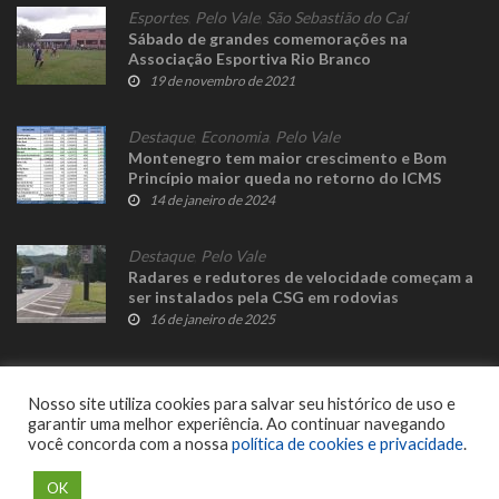
Esportes
,
Pelo Vale
,
São Sebastião do Caí
Sábado de grandes comemorações na
Associação Esportiva Rio Branco
19 de novembro de 2021
Destaque
,
Economia
,
Pelo Vale
Montenegro tem maior crescimento e Bom
Princípio maior queda no retorno do ICMS
14 de janeiro de 2024
Destaque
,
Pelo Vale
Radares e redutores de velocidade começam a
ser instalados pela CSG em rodovias
concedidas no Vale do Caí e Serra Gaúcha
16 de janeiro de 2025
Nosso site utiliza cookies para salvar seu histórico de uso e
garantir uma melhor experiência. Ao continuar navegando
você concorda com a nossa
política de cookies e privacidade
.
© 2023 Fato Novo - Todos os direitos reservados. Desenvolvido por
Delalibera
.
OK