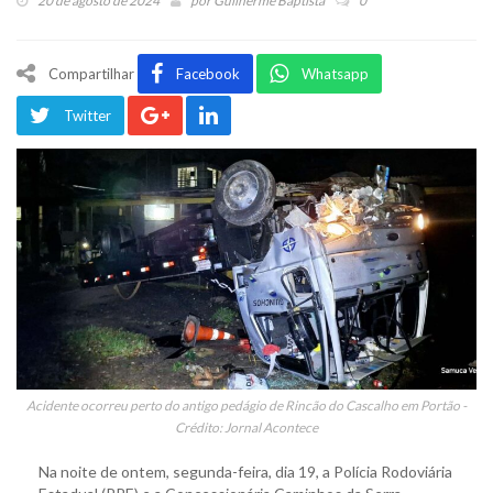
20 de agosto de 2024
por
Guilherme Baptista
0
Compartilhar
Facebook
Whatsapp
Twitter
Acidente ocorreu perto do antigo pedágio de Rincão do Cascalho em Portão -
Crédito: Jornal Acontece
Na noite de ontem, segunda-feira, dia 19, a Polícia Rodoviária