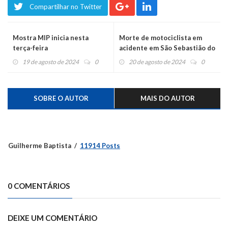
Compartilhar no Twitter
Mostra MIP inicia nesta
Morte de motociclista em
terça-feira
acidente em São Sebastião do
Caí terá julgamento nesta
19 de agosto de 2024
0
20 de agosto de 2024
0
quinta-feira
SOBRE O AUTOR
MAIS DO AUTOR
Guilherme Baptista
11914 Posts
0 COMENTÁRIOS
DEIXE UM COMENTÁRIO