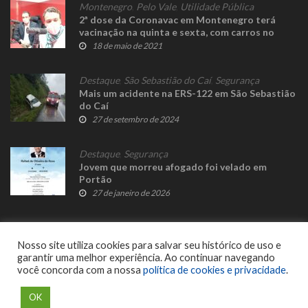
Montenegro
,
Pelo Vale
,
Utilidade Pública
2ª dose da Coronavac em Montenegro terá
vacinação na quinta e sexta, com carros no
Centenário e pedestres na Estação
18 de maio de 2021
Destaque
,
São Sebastião do Caí
,
Segurança
Mais um acidente na ERS-122 em São Sebastião
do Caí
27 de setembro de 2024
Destaque
,
Segurança
Jovem que morreu afogado foi velado em
Portão
27 de janeiro de 2026
Nosso site utiliza cookies para salvar seu histórico de uso e
garantir uma melhor experiência. Ao continuar navegando
você concorda com a nossa
política de cookies e privacidade
.
© 2023 Fato Novo - Todos os direitos reservados. Desenvolvido por
Delalibera
.
OK