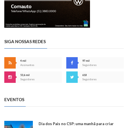
SIGA NOSSAS REDES
4 mil
97 mil
Assinantes
Seguidores
53,6 mil
618
Seguidores
Seguidores
EVENTOS
Dia dos Pais no CSP: uma manhã para criar