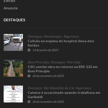
Editais
Anuncie
DESTAQUES
Destaque
,
Montenegro
,
Segurança
Colisão na esquina do hospital deixa dois
feridos
14 de junho de 2022
Bom Princípio
,
Destaque
,
Pelo Vale
CSG conclui obra no retorno na ERS-122 em
Bom Princípio
26 de novembro de 2025
Destaque
,
São Sebastião do Caí
,
Segurança
Caiense é assassinado quando trabalhava em
Garibaldi
26 de novembro de 2025