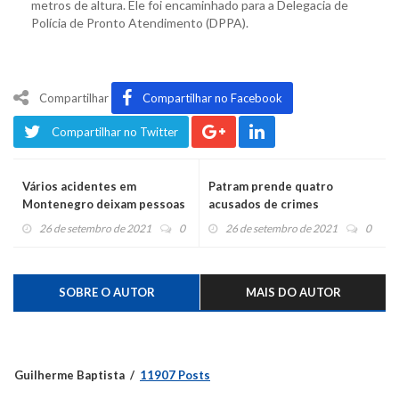
metros de altura. Ele foi encaminhado para a Delegacia de
Polícia de Pronto Atendimento (DPPA).
Compartilhar
Compartilhar no Facebook
Compartilhar no Twitter
Vários acidentes em
Patram prende quatro
Montenegro deixam pessoas
acusados de crimes
feridas
ambientais
26 de setembro de 2021
0
26 de setembro de 2021
0
SOBRE O AUTOR
MAIS DO AUTOR
Guilherme Baptista
11907 Posts