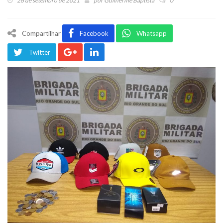
26 de setembro de 2021
por
Guilherme Baptista
0
Compartilhar
Facebook
Whatsapp
Twitter