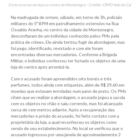
Furto ocorreu em loja no centro de Montenegro - Crédito: CRPO Vale do Caí
Na madrugada de ontem, sábado, em torno de 3h, policiais
militares do 5º BPM em patrulhamento ostensivo na Rua
Osvaldo Aranha, no centro da cidade de Montenegro,
desconfiaram de um indivíduo conhecido pelos PMs pela
prática de crimes. Ele ainda tentou fugir da abordagem, mas
foi pego, identificado, revistado e com ele foram
encontradas diversas mercadorias. Conforme a Brigada
Militar, o indivíduo confessou ter furtado os objetos de uma
loja do centro após arrombá-la.
Com o acusado foram apreendidos oito bonés e três
perfumes, todos ainda com etiquetas, além de R$ 29,60 em
moedas que estavam enroladas num pano de prato. Os PMs
citam que ao realizar a abordagem, o acusado jogou a sacola
com os objetos no chão e saiu correndo, mas foi alcançado
cerca de cem metros adiante. Após a recuperação das
mercadorias e prisão do acusado, foi feito contato com a
proprietária da loja, a qual reconheceu os objetos como
sendo de seu estabelecimento. No local se verificou que o
acusado ingressou por uma janela de aproximadamente 2