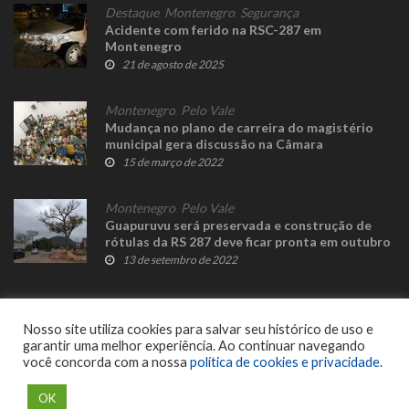
Destaque
,
Montenegro
,
Segurança
Acidente com ferido na RSC-287 em
Montenegro
21 de agosto de 2025
Montenegro
,
Pelo Vale
Mudança no plano de carreira do magistério
municipal gera discussão na Câmara
15 de março de 2022
Montenegro
,
Pelo Vale
Guapuruvu será preservada e construção de
rótulas da RS 287 deve ficar pronta em outubro
13 de setembro de 2022
Nosso site utiliza cookies para salvar seu histórico de uso e
garantir uma melhor experiência. Ao continuar navegando
você concorda com a nossa
política de cookies e privacidade
.
© 2023 Fato Novo - Todos os direitos reservados. Desenvolvido por
Delalibera
.
OK