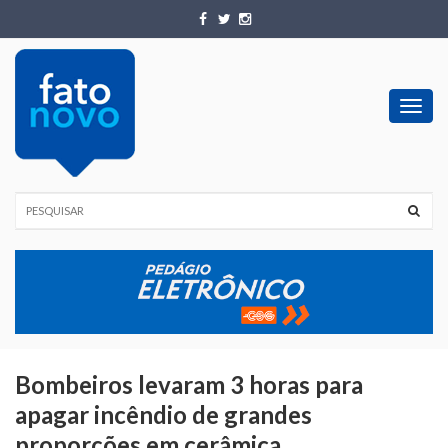
Toggl
navig
Bombeiros levaram 3 horas para
apagar incêndio de grandes
proporções em cerâmica