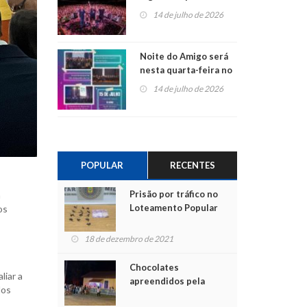
do Jota Quest nos 45
14 de julho de 2026
anos da Sicredi Ouro
Branco RS/MG
Noite do Amigo será
nesta quarta-feira no
Centro de Cultura de
14 de julho de 2026
São Sebastião do Caí
POPULAR
RECENTES
Prisão por tráfico no
a
Loteamento Popular
os
18 de dezembro de 2021
Chocolates
liar a
apreendidos pela
dos
Polícia são entregues