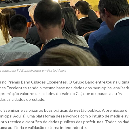
tregue pela TV Bandeirantes em Porto Alegre
es no Prêmio Band Cidades Excelentes. O Grupo Band entregou na últim
ades Excelentes tendo o mesmo base nos dados dos municípios, analisad
A premiação valorizou as cidades do Vale do Caí, que ocuparam as três
odas as cidades do Estado.
disseminar e valorizar as boas práticas da gestão pública. A premiação é
ipal Aquila), uma plataforma desenvolvida com o intuito de medir e ava
to técnico e científico de dados públicos das prefeituras. Todos os da
uma auditoria e validação externa independente.