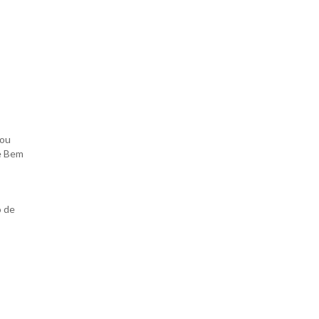
cou
 e Bem
o de