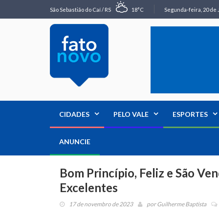
São Sebastião do Caí / RS
18°C
Segunda-feira, 20 de 
CIDADES
PELO VALE
ESPORTES
ANUNCIE
Bom Princípio, Feliz e São V
Excelentes
17 de novembro de 2023
por
Guilherme Baptista