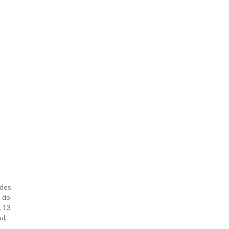
ades
e do
, 13
ul,