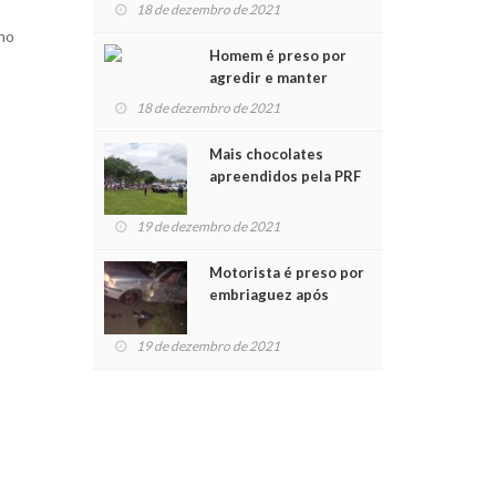
para crianças na
18 de dezembro de 2021
Chegada do Papai Noel
 no
Homem é preso por
agredir e manter
mulher em cárcere
18 de dezembro de 2021
privado
Mais chocolates
apreendidos pela PRF
são entregues a
crianças no Natal
19 de dezembro de 2021
Solidário
Motorista é preso por
embriaguez após
acidente com dois
feridos
19 de dezembro de 2021