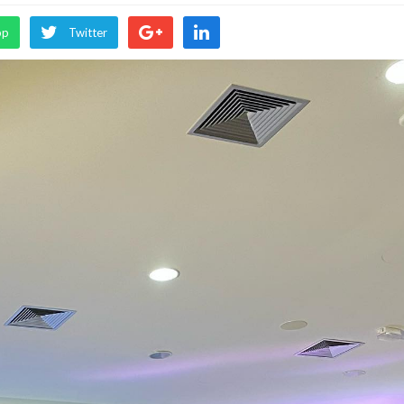
pp
Twitter