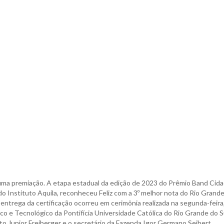
 uma premiação. A etapa estadual da edição de 2023 do Prêmio Band Cid
do Instituto Aquila, reconheceu Feliz com a 3º melhor nota do Rio Grand
entrega da certificação ocorreu em cerimônia realizada na segunda-feira
o e Tecnológico da Pontifícia Universidade Católica do Rio Grande do S
o Junior Freiberger e o secretário da Fazenda Igor Germano Seibert.