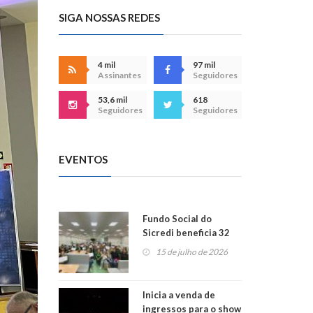
SIGA NOSSAS REDES
4 mil
97 mil
Assinantes
Seguidores
53,6 mil
618
Seguidores
Seguidores
EVENTOS
Fundo Social do
Sicredi beneficia 32
projetos em
15 de julho de 2026
Montenegro
Inicia a venda de
ingressos para o show