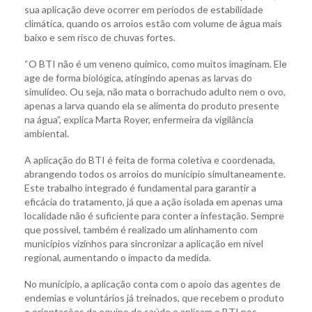
sua aplicação deve ocorrer em períodos de estabilidade
climática, quando os arroios estão com volume de água mais
baixo e sem risco de chuvas fortes.
“O BTI não é um veneno químico, como muitos imaginam. Ele
age de forma biológica, atingindo apenas as larvas do
simulídeo. Ou seja, não mata o borrachudo adulto nem o ovo,
apenas a larva quando ela se alimenta do produto presente
na água”, explica Marta Royer, enfermeira da vigilância
ambiental.
A aplicação do BTI é feita de forma coletiva e coordenada,
abrangendo todos os arroios do município simultaneamente.
Este trabalho integrado é fundamental para garantir a
eficácia do tratamento, já que a ação isolada em apenas uma
localidade não é suficiente para conter a infestação. Sempre
que possível, também é realizado um alinhamento com
municípios vizinhos para sincronizar a aplicação em nível
regional, aumentando o impacto da medida.
No município, a aplicação conta com o apoio das agentes de
endemias e voluntários já treinados, que recebem o produto
e orientações da equipe de saúde e aplicam o BTI nos