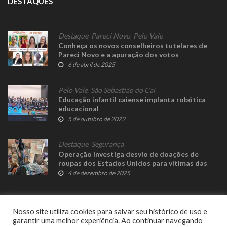
DESTAQUES
Destaque
,
Pareci Novo
,
Pelo Vale
Conheça os novos conselheiros tutelares de
Pareci Novo e a apuração dos votos
6 de abril de 2025
Pelo Vale
,
São Sebastião do Caí
Educação infantil caiense implanta robótica
educacional
5 de outubro de 2022
Destaque
,
Segurança
Operação investiga desvio de doações de
roupas dos Estados Unidos para vítimas das
enchentes no RS
4 de dezembro de 2025
Nosso site utiliza cookies para salvar seu histórico de uso e
garantir uma melhor experiência. Ao continuar navegando