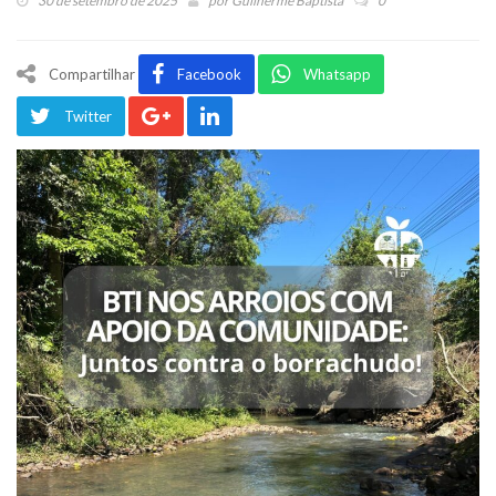
30 de setembro de 2025
por
Guilherme Baptista
0
Compartilhar
Facebook
Whatsapp
Twitter