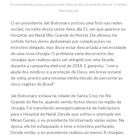
Ex-presidente passou mal durante visita ao Rio Grande do Norte - Crédito:
Reprodução
O ex-presidente Jair Bolsonaro postou uma foto nas redes
sociais, na noite desta sexta-feira, dia 11, em que aparece no
Hospital, em Natal (Rio Grande do Norte). Ele afirmou ter
sofrido fortes dores abdominais por complicações no
intestino delgado, mas disse estar descartada a necessidade
de uma nova cirurgia. O problema seria decorrente das
cirurgias que realizou após ser atingido por uma facada
durante a campanha eleitoral de 2018. E garantiu: “com a
ajuda dos médicos e a proteção de Deus, em breve estarei
de volta, pronto para retomar minha missão de percorrer as
cinco regiões do Brasil”.
Jair Bolsonaro
estava na cidade de Santa Cruz, no Rio
Grande do Norte, quando sentiu fortes dores na região da
cirurgia. Foi transferido emergencialmente de helicóptero
para o Hospital de Natal. Desde que sofreu o atentado em
Minas Gerais, o ex-presidente foi internado várias vezes. Na
época, ele foi esfaqueado e teve o intestino perfurado.
Desde então, o ex-presidente realizou ao menos 8 cirurgias.