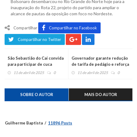
Bolsonaro desembarcou no Rio Grande do Norte hoje para a
inauguração do Rota 22, projeto do partido para ampliar o
alcance de pautas da oposição com foco no Nordeste.
Compartilhar
Compartilhar no Facebook
Compartilhar no Twitter
São Sebastião do Caí convida
Governador garante redução
para participar de cuca
de tarifa de pedágio e reforça
gigante de 150 metros
benefícios de concessões
11 de abril de 2025
0
11 de abril de 2025
0
rodoviárias
SOBRE O AUTOR
MAIS DO AUTOR
Guilherme Baptista
11896 Posts