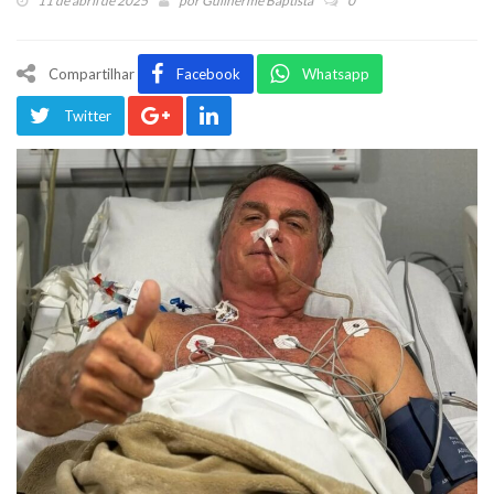
11 de abril de 2025
por
Guilherme Baptista
0
Compartilhar
Facebook
Whatsapp
Twitter