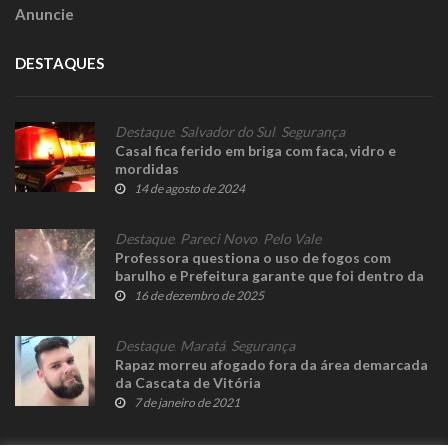
Anuncie
DESTAQUES
Destaque
,
Salvador do Sul
,
Segurança
Casal fica ferido em briga com faca, vidro e
mordidas
14 de agosto de 2024
Destaque
,
Pareci Novo
,
Pelo Vale
Professora questiona o uso de fogos com
barulho e Prefeitura garante que foi dentro da
lei
16 de dezembro de 2025
Destaque
,
Maratá
,
Segurança
Rapaz morreu afogado fora da área demarcada
da Cascata de Vitória
7 de janeiro de 2021