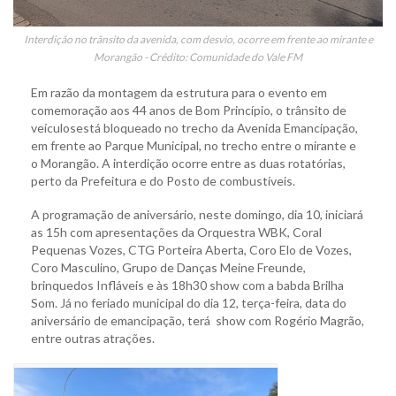
Interdição no trânsito da avenida, com desvio, ocorre em frente ao mirante e
Morangão - Crédito: Comunidade do Vale FM
Em razão da montagem da estrutura para o evento em
comemoração aos 44 anos de Bom Princípio, o trânsito de
veículosestá bloqueado no trecho da Avenida Emancipação,
em frente ao Parque Municipal, no trecho entre o mirante e
o Morangão. A interdição ocorre entre as duas rotatórias,
perto da Prefeitura e do Posto de combustíveis.
A programação de aniversário, neste domingo, dia 10, iniciará
as 15h com apresentações da Orquestra WBK, Coral
Pequenas Vozes, CTG Porteira Aberta, Coro Elo de Vozes,
Coro Masculino, Grupo de Danças Meine Freunde,
brinquedos Infláveis e às 18h30 show com a babda Brilha
Som. Já no feriado municipal do dia 12, terça-feira, data do
aniversário de emancipação, terá show com Rogério Magrão,
entre outras atrações.