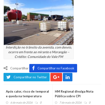
Interdição no trânsito da avenida, com desvio,
ocorre em frente ao mirante e Morangão –
Crédito: Comunidade do Vale FM
Compartilhar
Compartilhar no Facebook
Compartilhar no Twitter
Após calor, risco de temporal
HM Regional divulga Nota
e queda na temperatura
Pública sobre CPI
6 de maio de 2026
0
7 de maio de 2026
0