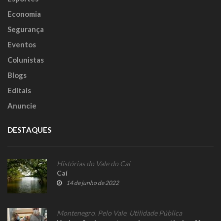
Economia
Segurança
Eventos
Colunistas
Blogs
Editais
Anuncie
DESTAQUES
Histórias do Vale do Caí
Caí
14 de junho de 2022
Montenegro
,
Pelo Vale
,
Utilidade Pública