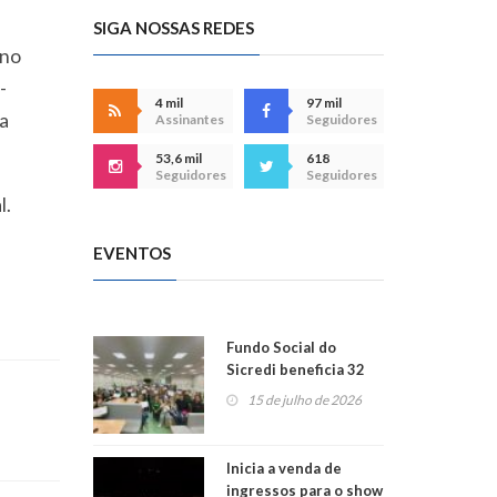
SIGA NOSSAS REDES
 no
-
4 mil
97 mil
 a
Assinantes
Seguidores
53,6 mil
618
Seguidores
Seguidores
l.
EVENTOS
Fundo Social do
Sicredi beneficia 32
projetos em
15 de julho de 2026
Montenegro
Inicia a venda de
ingressos para o show