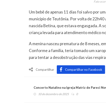
Fato ocor
Um bebê de apenas 11 dias foi salvo por uma
município de Teutônia. Por volta de 22h40
nascida Betina, que estava engasgada. A so
criança levada para atendimento médico no 
A menina nasceu prematura de 8 meses, em
Conforme a família, teria tomado um xaro
para tentar a desobstrução das vias respira
Compartilhar
Compartilhar no Facebook
Concerto Natalino na Igreja Matriz de Pareci No
10 de dezembro de 2025
0