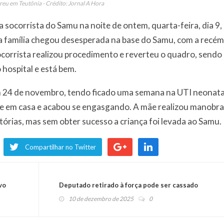
reu em Teutônia - Crédito: Jornal A Hora
 socorrista do Samu na noite de ontem, quarta-feira, dia 9,
 a família chegou desesperada na base do Samu, com a recém
corrista realizou procedimento e reverteu o quadro, sendo
hospital e está bem.
 24 de novembro, tendo ficado uma semana na UTI neonata
pe em casa e acabou se engasgando. A mãe realizou manobra
tórias, mas sem obter sucesso a criança foi levada ao Samu.
Compartilhar no Twitter
vo
Deputado retirado à força pode ser cassado
10 de dezembro de 2025
0