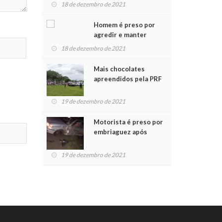
para crianças na
18 de dezembro de 2021
Chegada do Papai Noel
Homem é preso por
agredir e manter
mulher em cárcere
18 de dezembro de 2021
privado
Mais chocolates
apreendidos pela PRF
são entregues a
crianças no Natal
19 de dezembro de 2021
Solidário
Motorista é preso por
embriaguez após
acidente com dois
feridos
19 de dezembro de 2021