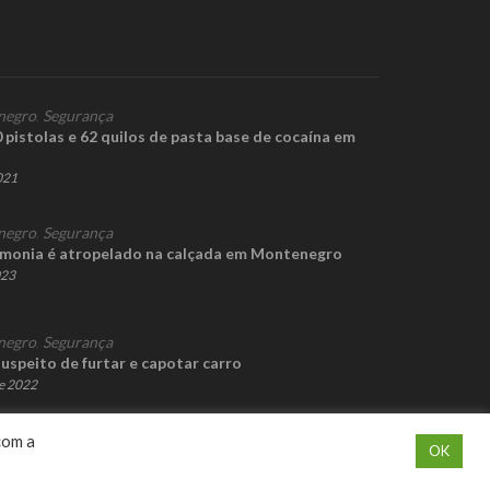
negro
,
Segurança
pistolas e 62 quilos de pasta base de cocaína em
2021
negro
,
Segurança
monia é atropelado na calçada em Montenegro
023
negro
,
Segurança
suspeito de furtar e capotar carro
e 2022
com a
OK