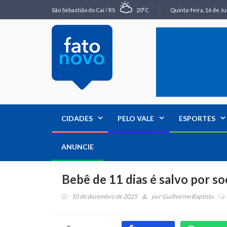
São Sebastião do Caí / RS
20°C
Quinta-feira, 16 de Ju
CIDADES
PELO VALE
ESPORTES
ANUNCIE
Bebê de 11 dias é salvo por s
10 de dezembro de 2025
por
Guilherme Baptista