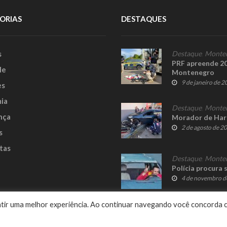
ORIAS
DESTAQUES
s
Destaque
,
Monte
PRF apreende 20 
le
Montenegro
9 de janeiro de 
es
ia
Destaque
,
Monte
nça
Morador de Har
2 de agosto de 2
s
tas
Destaque
,
Monte
Polícia procura 
4 de novembro d
e
rantir uma melhor experiência. Ao continuar navegando você concorda 