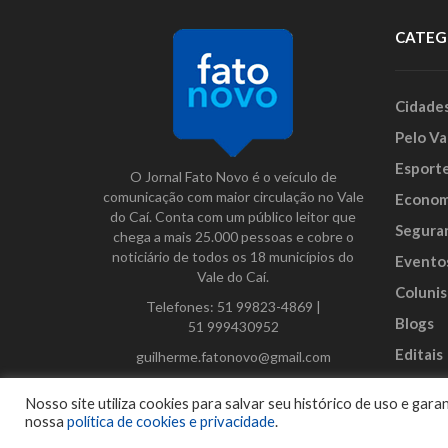
CATEG
Cidade
Pelo Va
Esport
O Jornal Fato Novo é o veículo de
comunicação com maior circulação no Vale
Econom
do Caí. Conta com um público leitor que
Segura
chega a mais 25.000 pessoas e cobre o
noticiário de todos os 18 municípios do
Evento
Vale do Caí.
Colunis
Telefones:
51 99823-4869
|
Blogs
51 999430952
Editais
guilherme.fatonovo@gmail.com
Anunci
Facebook
Instagram
Twitter
Nosso site utiliza cookies para salvar seu histórico de uso e ga
nossa
política de cookies e privacidade
.