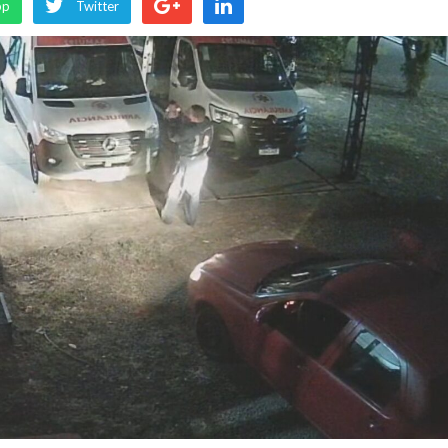
pp
Twitter