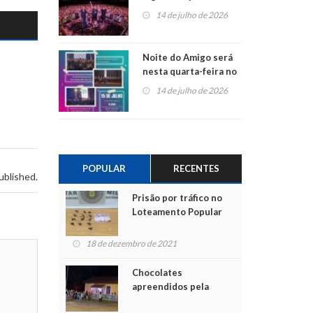
do Jota Quest nos 45
14 de julho de 2026
anos da Sicredi Ouro
Branco RS/MG
Noite do Amigo será
nesta quarta-feira no
Centro de Cultura de
14 de julho de 2026
São Sebastião do Caí
POPULAR
RECENTES
ublished.
Prisão por tráfico no
Loteamento Popular
18 de dezembro de 2021
Chocolates
apreendidos pela
Polícia são entregues