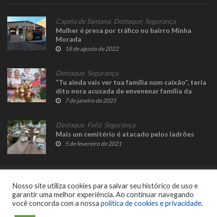
Capela de Santana
,
Destaque
,
Segurança
Mulher é presa por tráfico no bairro Minha
Morada
18 de agosto de 2022
Destaque
,
Segurança
“Tu ainda vais ver tua família num caixão”, teria
dito nora acusada de envenenar família da
sogra
7 de janeiro de 2025
Destaque
,
Feliz
,
Segurança
Mais um cemitério é atacado pelos ladrões
5 de fevereiro de 2021
Nosso site utiliza cookies para salvar seu histórico de uso e
garantir uma melhor experiência. Ao continuar navegando
você concorda com a nossa
política de cookies e privacidade
.
© 2023 Fato Novo - Todos os direitos reservados. Desenvolvido por