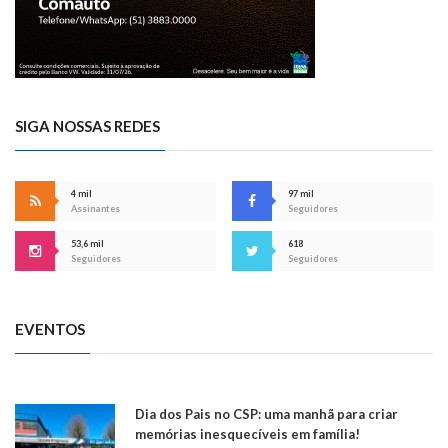
SIGA NOSSAS REDES
4 mil
97 mil
Assinantes
Seguidores
53,6 mil
618
Seguidores
Seguidores
EVENTOS
Dia dos Pais no CSP: uma manhã para criar
memórias inesquecíveis em família!