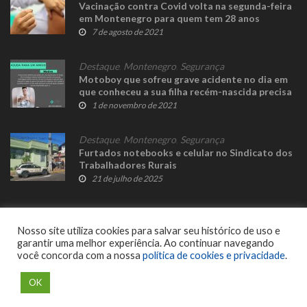
Vacinação contra Covid volta na segunda-feira
em Montenegro para quem tem 28 anos
7 de agosto de 2021
Destaque
,
Montenegro
,
Segurança
Motoboy que sofreu grave acidente no dia em
que conheceu a sua filha recém-nascida precisa
de ajuda
1 de novembro de 2021
Destaque
,
Montenegro
,
Segurança
Furtados notebooks e celular no Sindicato dos
Trabalhadores Rurais
21 de julho de 2025
Nosso site utiliza cookies para salvar seu histórico de uso e
garantir uma melhor experiência. Ao continuar navegando
você concorda com a nossa
política de cookies e privacidade
.
© 2023 Fato Novo - Todos os direitos reservados. Desenvolvido por
Delalibera
.
OK