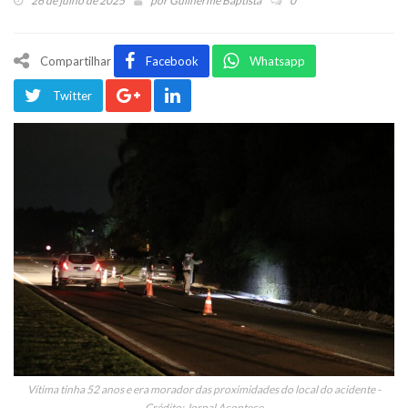
26 de julho de 2025
por
Guilherme Baptista
0
Compartilhar
Facebook
Whatsapp
Twitter
Vítima tinha 52 anos e era morador das proximidades do local do acidente -
Crédito: Jornal Acontece