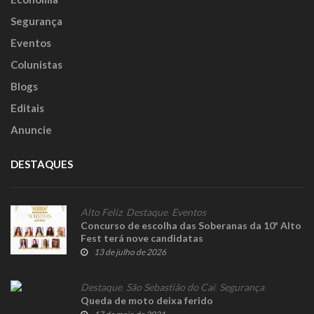
Segurança
Eventos
Colunistas
Blogs
Editais
Anuncie
DESTAQUES
Alto Feliz
,
Destaque
,
Eventos
Concurso de escolha das Soberanas da 10ª Alto
Fest terá nove candidatas
13 de julho de 2026
Destaque
,
São Sebastião do Caí
,
Segurança
Queda de moto deixa ferido