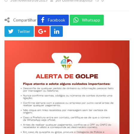
3 de novembro de 2025
por
Guilherme Baptista
0
Compartilhar
Facebook
Whatsapp
Twitter