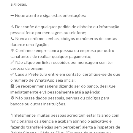
sigilosas.
➡️ Fique atento e siga estas orientações:
⚠️ Desconfie de qualquer pedido de dinheiro ou informação
pessoal feito por mensagem ou telefone;
📞 Nunca confirme senhas, códigos ou números de contas
durante uma ligação;
💬 Confirme sempre com a pessoa ou empresa por outro
canal antes de realizar qualquer pagamento;
🔗 Não clique em links recebidos por mensagem sem ter
certeza da origem;
✅ Caso a Prefeitura entre em contato, certifique-se de que
o número de WhatsApp seja oficial;
🏦 Se receber mensagens dizendo ser do banco, desligue
imediatamente e vá pessoalmente até a agência;
🚫 Não passe dados pessoais, senhas ou códigos para
bancos ou outras instituições.
“Infelizmente, muitas pessoas acreditam estar falando com
funcionários da agência e acabam abrindo o aplicativo e
fazendo transferências sem perceber”, alerta a inspetora de
Polícia Simone Hilário da Silva. “Em caso de suspeita ou