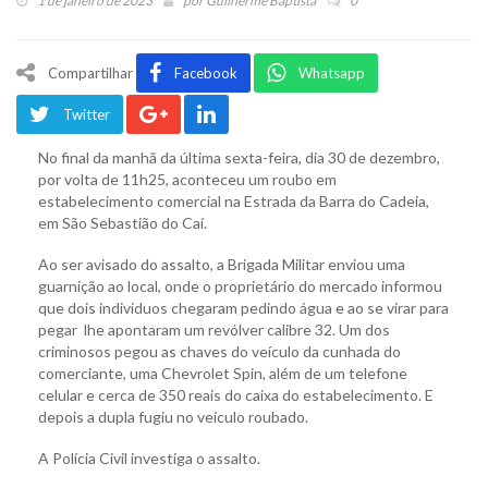
1 de janeiro de 2023
por
Guilherme Baptista
0
Compartilhar
Facebook
Whatsapp
Twitter
No final da manhã da última sexta-feira, dia 30 de dezembro,
por volta de 11h25, aconteceu um roubo em
estabelecimento comercial na Estrada da Barra do Cadeia,
em São Sebastião do Caí.
Ao ser avisado do assalto, a Brigada Militar enviou uma
guarnição ao local, onde o proprietário do mercado informou
que dois indivíduos chegaram pedindo água e ao se virar para
pegar lhe apontaram um revólver calibre 32. Um dos
criminosos pegou as chaves do veículo da cunhada do
comerciante, uma Chevrolet Spin, além de um telefone
celular e cerca de 350 reais do caixa do estabelecimento. E
depois a dupla fugiu no veículo roubado.
A Polícia Civil investiga o assalto.