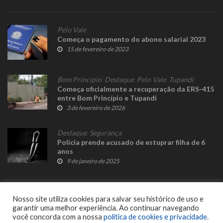
Pelo Vale
Começa o pagamento do abono salarial 2023
15 de fevereiro de 2023
Bom Princípio
,
Destaque
,
Pelo Vale
,
Tupandi
Começa oficialmente a recuperação da ERS-415
entre Bom Princípio e Tupandi
3 de fevereiro de 2026
Destaque
,
Segurança
Polícia prende acusado de estuprar filha de 6
anos
9 de janeiro de 2025
Nosso site utiliza cookies para salvar seu histórico de uso e
garantir uma melhor experiência. Ao continuar navegando
você concorda com a nossa
política de cookies e privacidade
.