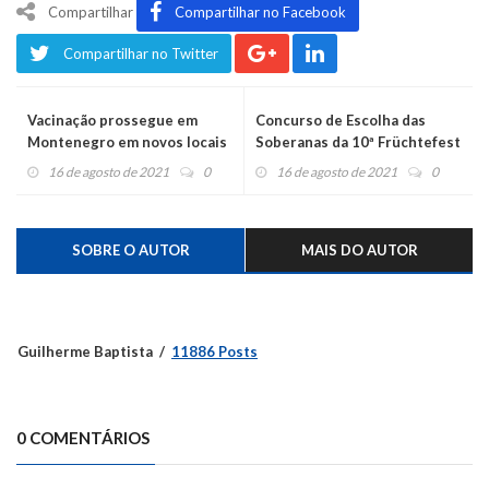
Compartilhar
Compartilhar no Facebook
Compartilhar no Twitter
Vacinação prossegue em
Concurso de Escolha das
Montenegro em novos locais
Soberanas da 10ª Früchtefest
nesta segunda
abre inscrições
16 de agosto de 2021
0
16 de agosto de 2021
0
SOBRE O AUTOR
MAIS DO AUTOR
Guilherme Baptista
11886 Posts
0 COMENTÁRIOS