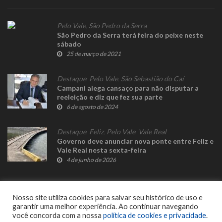
Pelo Vale
,
São Pedro da Serra
São Pedro da Serra terá feira do peixe neste
sábado
25 de março de 2021
Destaque
,
Pelo Vale
,
São Sebastião do Caí
Campani alega cansaço para não disputar a
reeleição e diz que fez sua parte
6 de agosto de 2024
Destaque
,
Feliz
,
Pelo Vale
,
Vale Real
Governo deve anunciar nova ponte entre Feliz e
Vale Real nesta sexta-feira
4 de junho de 2026
Nosso site utiliza cookies para salvar seu histórico de uso e
garantir uma melhor experiência. Ao continuar navegando
você concorda com a nossa
política de cookies e privacidade
.