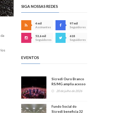
SIGA NOSSAS REDES
4 mil
97 mil
Assinantes
Seguidores
 da
53,6 mil
618
Seguidores
Seguidores
rios
EVENTOS
Sicredi Ouro Branco
RS/MG amplia acesso
ao show dos 45 anos
20 de julho de 2026
para mais associados
Fundo Social do
Sicredi beneficia 32