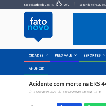
São Sebastião do Caí / RS
20°C
Segunda-feira, 20 de 
CIDADES
PELO VALE
ESPORTES
ANUNCIE
Acidente com morte na ERS 44
8 de julho de 2023
por
Guilherme Baptista
0