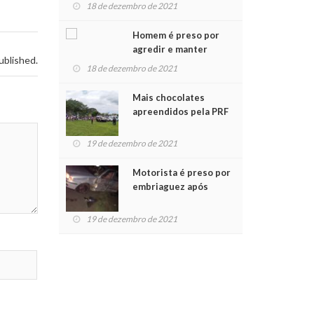
para crianças na
18 de dezembro de 2021
Chegada do Papai Noel
Homem é preso por
agredir e manter
ublished.
mulher em cárcere
18 de dezembro de 2021
privado
Mais chocolates
apreendidos pela PRF
são entregues a
crianças no Natal
19 de dezembro de 2021
Solidário
Motorista é preso por
embriaguez após
acidente com dois
feridos
19 de dezembro de 2021