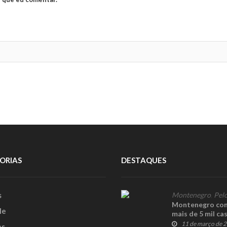
ORIAS
DESTAQUES
s
Montenegro
,
Pelo
Montenegro conf
le
mais de 5 mil c
11 de março de 
es