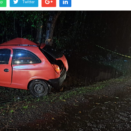
pp
Twitter