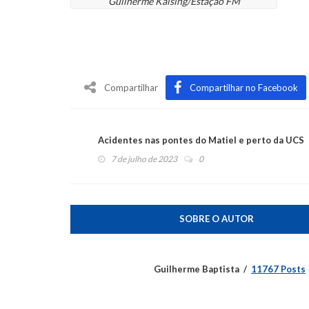
Guilherme Kalsing/Estação FM
Compartilhar
Compartilhar no Facebook
Acidentes nas pontes do Matiel e perto da UCS
7 de julho de 2023
0
SOBRE O AUTOR
Guilherme Baptista
11767 Posts