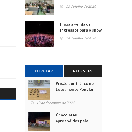
projetos em
15 de julho de 2026
Montenegro
Inicia a venda de
ingressos para o show
do Jota Quest nos 45
14 de julho de 2026
anos da Sicredi Ouro
Branco RS/MG
POPULAR
RECENTES
Prisão por tráfico no
Loteamento Popular
18 de dezembro de 2021
Chocolates
apreendidos pela
Polícia são entregues