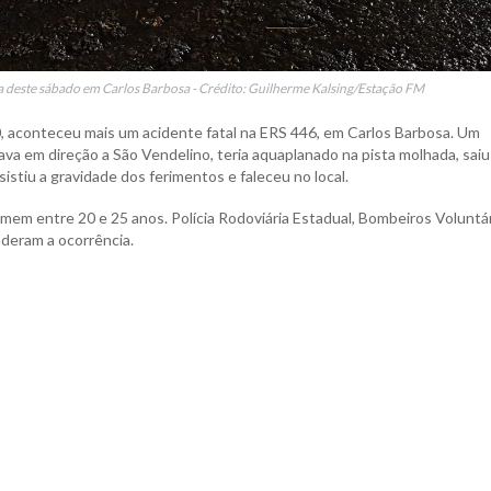
 deste sábado em Carlos Barbosa - Crédito: Guilherme Kalsing/Estação FM
0, aconteceu mais um acidente fatal na ERS 446, em Carlos Barbosa. Um
ava em direção a São Vendelino, teria aquaplanado na pista molhada, saiu
istiu a gravidade dos ferimentos e faleceu no local.
omem entre 20 e 25 anos. Polícia Rodoviária Estadual, Bombeiros Voluntá
deram a ocorrência.