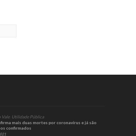
 Vale
,
Utilidade Pública
irma mais duas mortes por coronavírus e já são
asos confirmados
2021