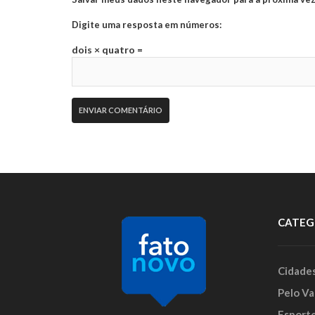
Digite uma resposta em números:
dois × quatro =
CATEG
Cidade
Pelo Va
Esport