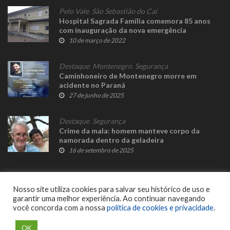
Pelo Vale
,
São Sebastião do Caí
Hospital Sagrada Família comemora 85 anos
com inauguração da nova emergência
10 de março de 2022
Destaque
,
Montenegro
,
Segurança
Caminhoneiro de Montenegro morre em
acidente no Paraná
27 de junho de 2025
Destaque
,
Segurança
Crime da mala: homem manteve corpo da
namorada dentro da geladeira
16 de setembro de 2025
Nosso site utiliza cookies para salvar seu histórico de uso e
garantir uma melhor experiência. Ao continuar navegando
você concorda com a nossa
política de cookies e privacidade
.
© 2023 Fato Novo - Todos os direitos reservados. Desenvolvido por
Delalibera
.
OK