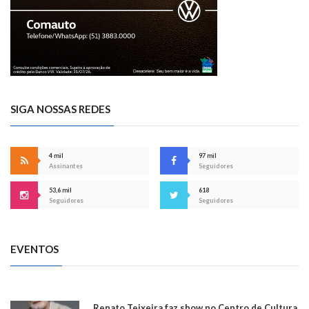
SIGA NOSSAS REDES
4 mil
97 mil
Assinantes
Seguidores
53,6 mil
618
Seguidores
Seguidores
EVENTOS
Renato Teixeira faz show no Centro de Cultura