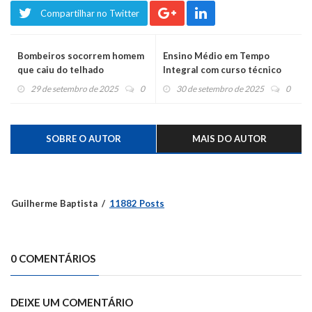
Compartilhar no Twitter
Bombeiros socorrem homem
Ensino Médio em Tempo
que caiu do telhado
Integral com curso técnico
será realidade na Escola
29 de setembro de 2025
0
30 de setembro de 2025
0
Assunção
SOBRE O AUTOR
MAIS DO AUTOR
Guilherme Baptista
11882 Posts
0 COMENTÁRIOS
DEIXE UM COMENTÁRIO