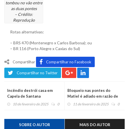
tombou no vão entre
as duas pontes
– Crédito:
Reprodução
Rotas alternativas:
– BRS 470 (Montenegro x Carlos Barbosa); ou
– BR 116 (Porto Alegre x Caxias do Sul)
Compartilhar
Compartilhar no Facebook
Compartilhar no Twitter
Incêndio destrói casa em
Bloqueio nas pontes do
Capela de Santana
Matiel é adiado em razão de
acidente. Liberação da ERS-
10 de fevereiro de 2025
0
11 de fevereiro de 2025
0
122 deve ocorrer por volta de
meio-dia
SOBRE O AUTOR
MAIS DO AUTOR