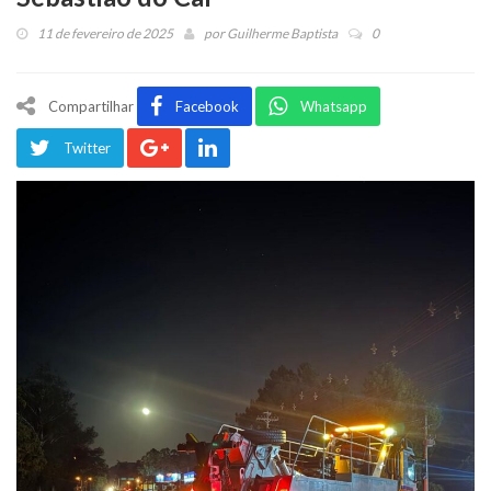
11 de fevereiro de 2025
por
Guilherme Baptista
0
Compartilhar
Facebook
Whatsapp
Twitter