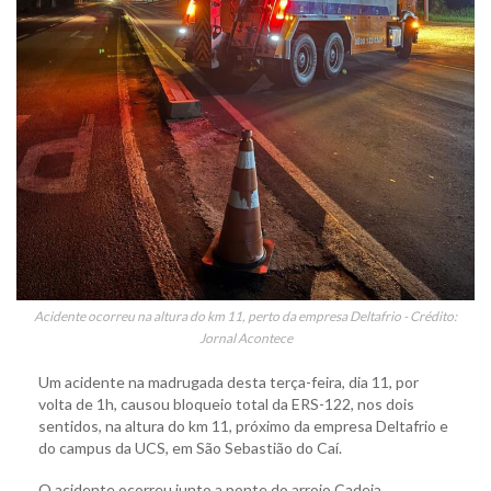
Acidente ocorreu na altura do km 11, perto da empresa Deltafrio - Crédito:
Jornal Acontece
Um acidente na madrugada desta terça-feira, dia 11, por
volta de 1h, causou bloqueio total da ERS-122, nos dois
sentidos, na altura do km 11, próximo da empresa Deltafrio e
do campus da UCS, em São Sebastião do Caí.
O acidente ocorreu junto a ponte do arroio Cadeia,