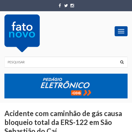
Toggl
navig
Acidente com caminhão de gás causa
bloqueio total da ERS-122 em São
Sebastião do Caí