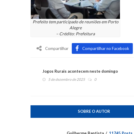
Prefeito tem participado de reuniões em Porto
Alegre
– Crédito: Prefeitura
Compartilhar
Compartilhar no Facebook
Jogos Rurais acontecem neste domingo
5 de dezembro de 2025
0
SOBRE O AUTOR
Guilherme Baptista
11745 Posts