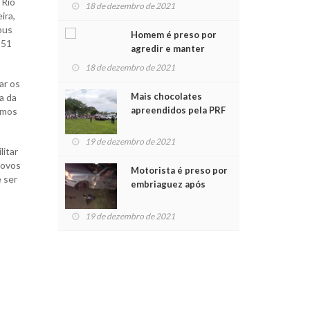
para crianças na
 Rio
18 de dezembro de 2021
Chegada do Papai Noel
ira,
bus
Homem é preso por
 51
agredir e manter
mulher em cárcere
18 de dezembro de 2021
privado
ar os
Mais chocolates
a da
apreendidos pela PRF
amos
são entregues a
crianças no Natal
19 de dezembro de 2021
litar
Solidário
novos
Motorista é preso por
 ser
embriaguez após
acidente com dois
feridos
19 de dezembro de 2021