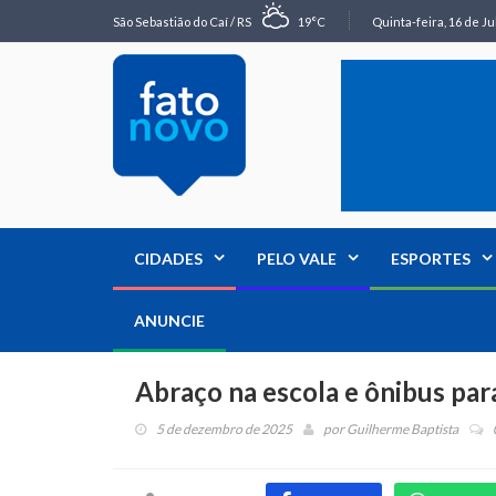
São Sebastião do Caí / RS
19°C
Quinta-feira, 16 de Ju
CIDADES
PELO VALE
ESPORTES
ANUNCIE
Abraço na escola e ônibus par
5 de dezembro de 2025
por
Guilherme Baptista