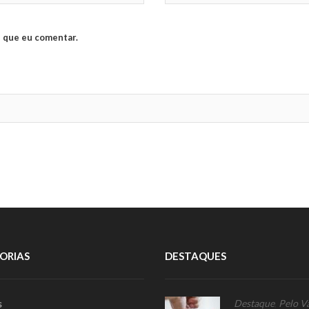
 que eu comentar.
ORIAS
DESTAQUES
s
Destaque
,
Pelo V