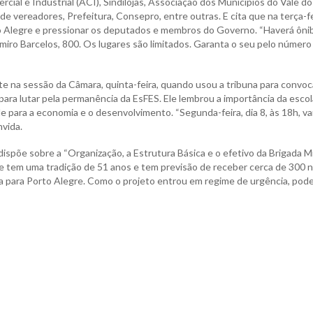
ial e Industrial (ACI), Sindilojas, Associação dos Municípios do Vale do
vereadores, Prefeitura, Consepro, entre outras. E cita que na terça-fe
orto Alegre e pressionar os deputados e membros do Governo. “Haverá ôni
miro Barcelos, 800. Os lugares são limitados. Garanta o seu pelo número
e na sessão da Câmara, quinta-feira, quando usou a tribuna para convoc
ara lutar pela permanência da EsFES. Ele lembrou a importância da escol
de para a economia e o desenvolvimento. “Segunda-feira, dia 8, às 18h, v
nvida.
ispõe sobre a “Organização, a Estrutura Básica e o efetivo da Brigada Mi
que tem uma tradição de 51 anos e tem previsão de receber cerca de 300 
da para Porto Alegre. Como o projeto entrou em regime de urgência, pode