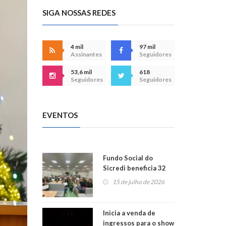
SIGA NOSSAS REDES
4 mil
97 mil
Assinantes
Seguidores
53,6 mil
618
Seguidores
Seguidores
EVENTOS
Fundo Social do
Sicredi beneficia 32
projetos em
15 de julho de 2026
Montenegro
Inicia a venda de
ingressos para o show