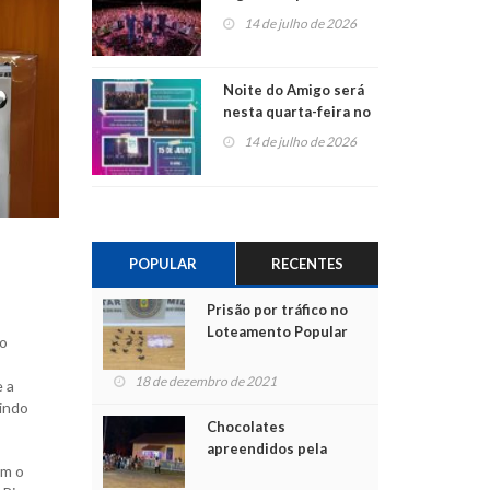
do Jota Quest nos 45
14 de julho de 2026
anos da Sicredi Ouro
Branco RS/MG
Noite do Amigo será
nesta quarta-feira no
Centro de Cultura de
14 de julho de 2026
São Sebastião do Caí
POPULAR
RECENTES
Prisão por tráfico no
Loteamento Popular
to
18 de dezembro de 2021
 a
indo
Chocolates
apreendidos pela
Polícia são entregues
em o