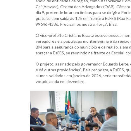
apoio de entidades da região, como Associação Comerc
Caí (Amvarc), Ordem dos Advogados (OAB), Câmara de 
dia 9, pretende lotar um ônibus para se dirigir a P
gratuito com saída às 12h em frente à EsFES (Rua Ra
99646-4586. Precisamos mostrar força”, frisa.
O vice-prefeito Cristiano Braatz esteve pessoalment
vereadores e a população montenegrina e da região p
BM para a segurança do município e da região, além 
abraçar a EsFES, se reunindo na frente da Escola”, co
O projeto, assinado pelo governador Eduardo Leite, d
e dá outras providências”. Pela proposta, a EsFES, 
alunos-soldados em janeiro de 2026, seria transferi
votado ainda em dezembro.