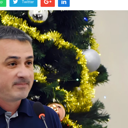
pp
Twitter