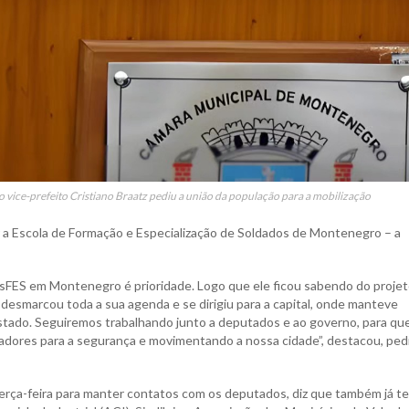
ice-prefeito Cristiano Braatz pediu a união da população para a mobilização
 a Escola de Formação e Especialização de Soldados de Montenegro – a
sFES em Montenegro é prioridade. Logo que ele ficou sabendo do proje
 desmarcou toda a sua agenda e se dirigiu para a capital, onde manteve
tado. Seguiremos trabalhando junto a deputados e ao governo, para que
ores para a segurança e movimentando a nossa cidade”, destacou, ped
a terça-feira para manter contatos com os deputados, diz que também já t