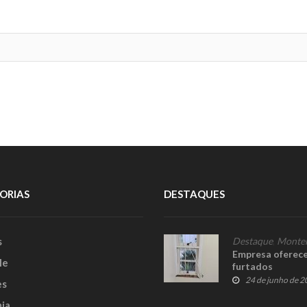
ORIAS
DESTAQUES
s
Destaque
,
Monte
Empresa oferec
le
furtados
24 de junho de 
es
ia