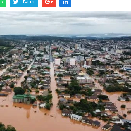
pp
Twitter