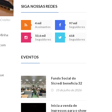
SIGA NOSSAS REDES
Crédito:
4 mil
97 mil
Assinantes
Seguidores
Minha
53,6 mil
618
Seguidores
Seguidores
 com
EVENTOS
que
Fundo Social do
Sicredi beneficia 32
projetos em
15 de julho de 2026
Montenegro
Inicia a venda de
ingressos para o show