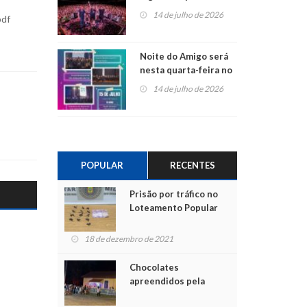
do Jota Quest nos 45
14 de julho de 2026
pdf
anos da Sicredi Ouro
Branco RS/MG
Noite do Amigo será
nesta quarta-feira no
Centro de Cultura de
14 de julho de 2026
São Sebastião do Caí
POPULAR
RECENTES
Prisão por tráfico no
Loteamento Popular
18 de dezembro de 2021
Chocolates
apreendidos pela
Polícia são entregues