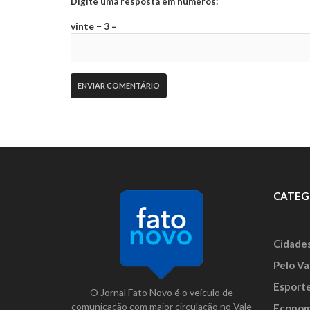
Digite uma resposta em números:
vinte − 3 =
CATEG
Cidade
Pelo Va
Esport
O Jornal Fato Novo é o veículo de
comunicação com maior circulação no Vale
Econom