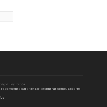
negro
,
Segurança
e recompensa para tentar encontrar computadores
2021