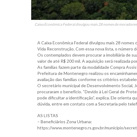
Caixa Econômica Federal divulgou mais 28 nomes de moradores
A Caixa Econômica Federal divulgou mais 28 nomes
Vida Reconstrução. Com essa nova lista, o número de
Os contemplados devem procurar a imobiliária de sua
valor de até R$ 200 mil. A aquisição será realizada p
As famílias fazem parte da modalidade Compra Assis
Prefeitura de Montenegro realizou os encaminhamen
avaliação das famílias conforme os critérios estabele
O secretário municipal de Desenvolvimento Social, 
procuraram o benefício. “Devido à Lei Geral de Pro
pode dificultar a identificação”, explica. Ele orienta
dúvida, entre em contato com a Secretaria pelo tele
AS LISTAS
– Beneficiários Zona Urbana:
https://www.montenegro.rs.gov.br/municipio/secre