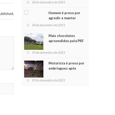
para crianças na
18 de dezembro de 2021
Chegada do Papai Noel
Homem é preso por
ublished.
agredir e manter
mulher em cárcere
18 de dezembro de 2021
privado
Mais chocolates
apreendidos pela PRF
são entregues a
crianças no Natal
19 de dezembro de 2021
Solidário
Motorista é preso por
embriaguez após
acidente com dois
feridos
19 de dezembro de 2021