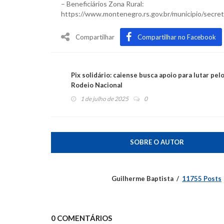
– Beneficiários Zona Rural:
https://www.montenegro.rs.gov.br/municipio/secret
Compartilhar
Compartilhar no Facebook
Pix solidário: caiense busca apoio para lutar pelo
Rodeio Nacional
1 de julho de 2025
0
SOBRE O AUTOR
Guilherme Baptista
11755 Posts
0 COMENTÁRIOS