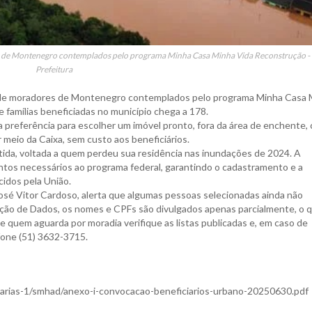
 de Montenegro contemplados pelo programa Minha Casa Minha Vida Reconstrução - 
Prefeitura
 de moradores de Montenegro contemplados pelo programa Minha Casa 
 famílias beneficiadas no município chega a 178.
 preferência para escolher um imóvel pronto, fora da área de enchente,
or meio da Caixa, sem custo aos beneficiários.
tida, voltada a quem perdeu sua residência nas inundações de 2024. A
tos necessários ao programa federal, garantindo o cadastramento e a
cidos pela União.
José Vitor Cardoso, alerta que algumas pessoas selecionadas ainda não
teção de Dados, os nomes e CPFs são divulgados apenas parcialmente, o 
 que quem aguarda por moradia verifique as listas publicadas e, em caso de
fone (51) 3632-3715.
tarias-1/smhad/anexo-i-convocacao-beneficiarios-urbano-20250630.pdf