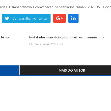
arias-1/smhad/anexo-i-convocacao-beneficiarios-ruralv2-20250630-22.
Compartilhar no Twitter
 bi no
Instalados mais dois pluviômetros no município
1 de julho de 2025
0
MAIS DO AUTOR