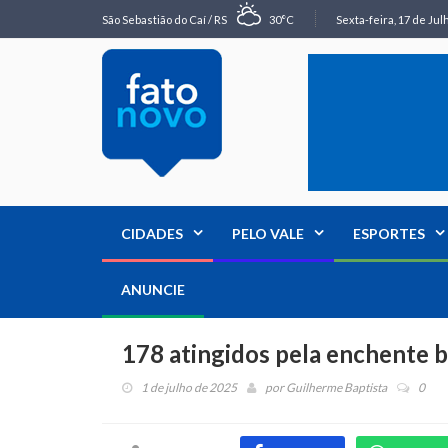
São Sebastião do Caí / RS
30°C
Sexta-feira, 17 de Jul
CIDADES
PELO VALE
ESPORTES
ANUNCIE
178 atingidos pela enchente b
1 de julho de 2025
por
Guilherme Baptista
0