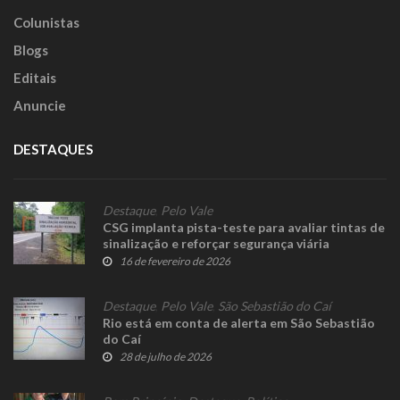
Colunistas
Blogs
Editais
Anuncie
DESTAQUES
Destaque
,
Pelo Vale
CSG implanta pista-teste para avaliar tintas de
sinalização e reforçar segurança viária
16 de fevereiro de 2026
Destaque
,
Pelo Vale
,
São Sebastião do Caí
Rio está em conta de alerta em São Sebastião
do Caí
28 de julho de 2026