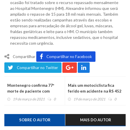
ocasião foi tratado sobre o recurso repassado mensalmente
ao Hospital Montenegro (HM). Alexandre informou que será
ampliado o repasse de 15 para 18 mil reais mensais. Também
estão sendo realizadas campanhas através das escolas e
empresas para arrecadação de álcool gel, luvas, máscaras,
fraldas geriátricas e leite para o HM. O município também
repassou medicamentos, inclusive sedativos, que o hospital
necessita com urgência.
Compartilhar
Compartilhar no Facebook
Compartilhar no Twitter
Montenegro confirma 77ª
Mais um motociclista fica
morte de paciente com
ferido em acidente na RS 452
coronavírus
19 de março de 2021
0
19 de março de 2021
0
SOBRE O AUTOR
MAIS DO AUTOR