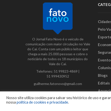
CATEG
Cidade
Pelo Va
Esport
O Jornal Fato Novo é o veículo de
comunicação com maior circulação no Vale
Econom
do Caí. Conta com um público leitor que
Segura
chega a mais 25.000 pessoas e cobre o
noticiário de todos os 18 municípios do
Evento
Vale do Caí.
Colunis
Telefones:
51 99823-4869
|
Blogs
51 999430952
Editais
guilherme.fatonovo@gmail.com
Anunci
Facebook
Instagram
Twitter
Nosso site utiliza cookies para salvar seu histórico de uso e ga
nossa
política de cookies e privacidade
.