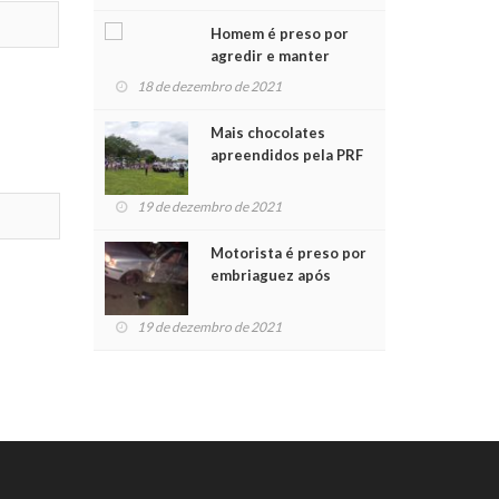
Chegada do Papai Noel
Homem é preso por
agredir e manter
mulher em cárcere
18 de dezembro de 2021
privado
Mais chocolates
apreendidos pela PRF
são entregues a
crianças no Natal
19 de dezembro de 2021
Solidário
Motorista é preso por
embriaguez após
acidente com dois
feridos
19 de dezembro de 2021