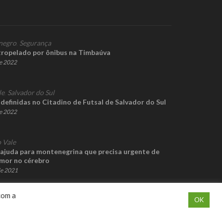
negro
,
Segurança
atropelado por ônibus na Timbaúva
de 2022
le
,
Salvador do Sul
 definidas no Citadino de Futsal de Salvador do Sul
e 2022
 Vale
juda para montenegrina que precisa urgente de
mor no cérebro
de 2021
com a
OK