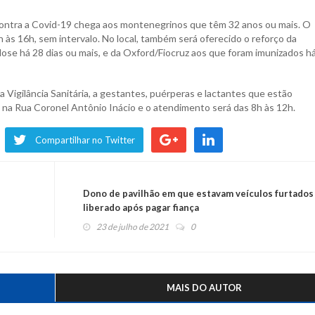
 contra a Covid-19 chega aos montenegrinos que têm 32 anos ou mais. O
 às 16h, sem intervalo. No local, também será oferecido o reforço da
se há 28 dias ou mais, e da Oxford/Fiocruz aos que foram imunizados h
 Vigilância Sanitária, a gestantes, puérperas e lactantes que estão
 na Rua Coronel Antônio Inácio e o atendimento será das 8h às 12h.
Compartilhar no Twitter
Dono de pavilhão em que estavam veículos furtados
liberado após pagar fiança
23 de julho de 2021
0
MAIS DO AUTOR