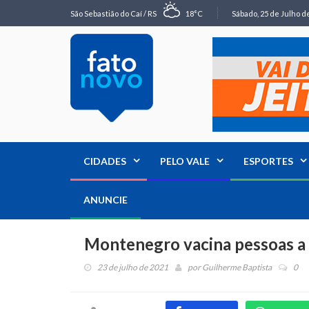
São Sebastião do Caí / RS
18°C
Sábado, 25 de Julho de
CIDADES
PELO VALE
ESPORTES
ANUNCIE
Montenegro vacina pessoas a p
23 de julho de 2021
por
Guilherme Baptista
0