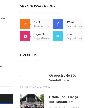
SIGA NOSSAS REDES
á dez
4 mil
97 mil
Assinantes
Seguidores
53,6 mil
618
Seguidores
Seguidores
EVENTOS
 é
Orquestra de São
Vendelino se
apresenta na
24 de julho de 2026
Alemanha
Banda Hopus lança
clip cantado em
alemão e inglês