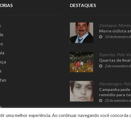
ORIAS
DESTAQUES
s
Destaque
,
Monte
Morre ciclista 
le
15 de fevereiro 
es
ia
Esportes
,
Pelo Va
Quartas de final
nça
2 de novembro d
s
tas
Montenegro
,
Pelo
Campanha pede a
remédio para tu
25 de setembro 
e
rantir uma melhor experiência. Ao continuar navegando você concorda 