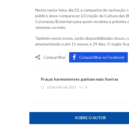
Nesta sexta-feira, dia 23, a campanha de vacinação
público deve comparecer à Estação da Cultura das 8h
Coronavac/Butantan para quem recebeu a primeira do
semanas ou mais.
Também nesta sexta, serão disponibilizadas doses, na
amamentando a até 11 meses e 29 dias. O órgão fica
Compartilhar
Compartilhar no Facebook
Praças harmonienses ganham mais lixeiras
22 de julho de 2021
0
SOBRE O AUTOR