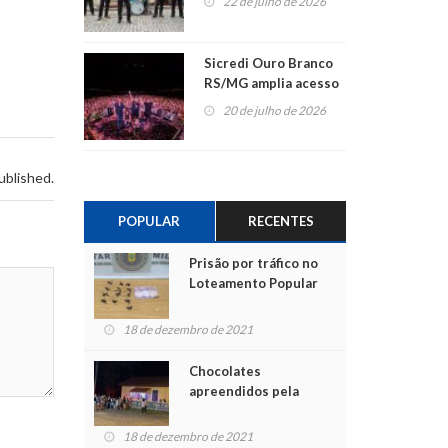
22 de julho de 2026
Sicredi Ouro Branco
RS/MG amplia acesso
ao show dos 45 anos
20 de julho de 2026
para mais associados
ublished.
POPULAR
RECENTES
Prisão por tráfico no
Loteamento Popular
18 de dezembro de 2021
Chocolates
apreendidos pela
Polícia são entregues
para crianças na
18 de dezembro de 2021