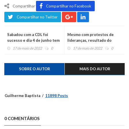
Compartilhar
Compartilhar no Facebook
Compartilhar no Twitter
Sabadou com a CDL foi
Mesmo com protestos de
sucesso e dia 4 de junho tem
lideranças, resultado do
mais
leilão das rodovias é
17 de maio de 2022
0
17 de maio de 2022
0
homologado
SOBRE O AUTOR
MAIS DO AUTOR
Guilherme Baptista
11898 Posts
0 COMENTÁRIOS