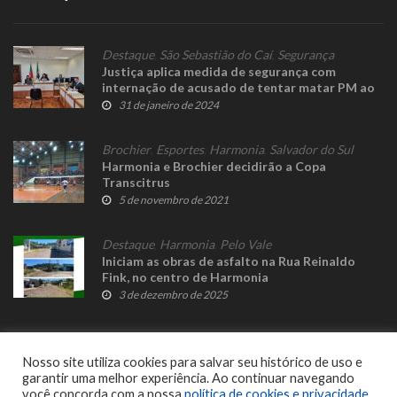
Destaque
,
São Sebastião do Caí
,
Segurança
Justiça aplica medida de segurança com
internação de acusado de tentar matar PM ao
fugir de barreira em Bom Princípio
31 de janeiro de 2024
Brochier
,
Esportes
,
Harmonia
,
Salvador do Sul
Harmonia e Brochier decidirão a Copa
Transcitrus
5 de novembro de 2021
Destaque
,
Harmonia
,
Pelo Vale
Iniciam as obras de asfalto na Rua Reinaldo
Fink, no centro de Harmonia
3 de dezembro de 2025
Nosso site utiliza cookies para salvar seu histórico de uso e
garantir uma melhor experiência. Ao continuar navegando
você concorda com a nossa
política de cookies e privacidade
.