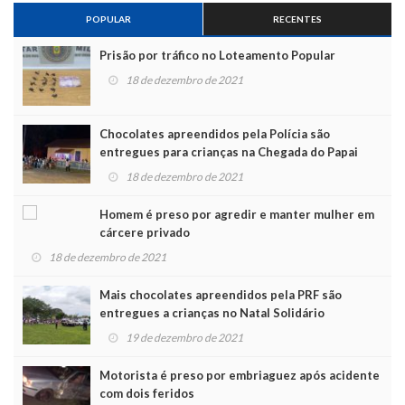
POPULAR
RECENTES
Prisão por tráfico no Loteamento Popular
18 de dezembro de 2021
Chocolates apreendidos pela Polícia são
entregues para crianças na Chegada do Papai
Noel
18 de dezembro de 2021
Homem é preso por agredir e manter mulher em
cárcere privado
18 de dezembro de 2021
Mais chocolates apreendidos pela PRF são
entregues a crianças no Natal Solidário
19 de dezembro de 2021
Motorista é preso por embriaguez após acidente
com dois feridos