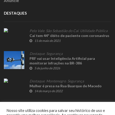
Anuncie
DESTAQUES
Pelo Vale
,
São Sebastião do Caí
,
Utilidade Pública
Caí tem 44º óbito de paciente com coronavírus
11 de maio de 2021
Destaque
,
Segurança
PRF vai usar Inteligência Artificial para
monitorar infrações na BR-386
5 de junho de 2026
Destaque
,
Montenegro
,
Segurança
Mulher é presa na Rua Buarque de Macedo
14 de março de 2022
Nosso site utiliza cookies para salvar seu histórico de uso e