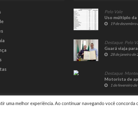
s
Pelo Vale
Uso múltiplo da
le
19 de dezembro 
es
ia
Destaque
,
Pelo V
Guará viaja par
nça
28 de janeiro de
s
tas
Destaque
,
Monte
Motorista de ap
1 de fevereiro d
e
rantir uma melhor experiência. Ao continuar navegando você concorda 