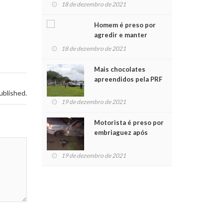
para crianças na
18 de dezembro de 2021
Chegada do Papai Noel
Homem é preso por
agredir e manter
mulher em cárcere
18 de dezembro de 2021
privado
Mais chocolates
apreendidos pela PRF
são entregues a
ublished.
crianças no Natal
19 de dezembro de 2021
Solidário
Motorista é preso por
embriaguez após
acidente com dois
feridos
19 de dezembro de 2021