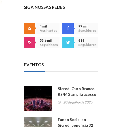
SIGA NOSSAS REDES
4 mil
97 mil
Assinantes
Seguidores
53,6 mil
618
Seguidores
Seguidores
EVENTOS
Sicredi Ouro Branco
RS/MG amplia acesso
ao show dos 45 anos
20 de julho de 2026
para mais associados
Fundo Social do
Sicredi beneficia 32