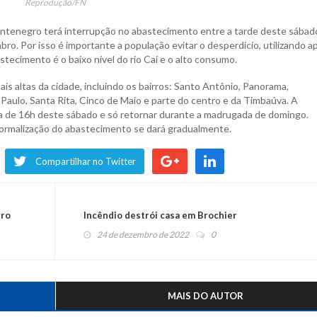
Reprodução/FN
ntenegro terá interrupção no abastecimento entre a tarde deste sábado
ro. Por isso é importante a população evitar o desperdício, utilizando 
tecimento é o baixo nível do rio Caí e o alto consumo.
mais altas da cidade, incluindo os bairros: Santo Antônio, Panorama,
o Paulo, Santa Rita, Cinco de Maio e parte do centro e da Timbaúva. A
a de 16h deste sábado e só retornar durante a madrugada de domingo.
normalização do abastecimento se dará gradualmente.
Compartilhar no Twitter
gro
Incêndio destrói casa em Brochier
24 de dezembro de 2022
0
MAIS DO AUTOR