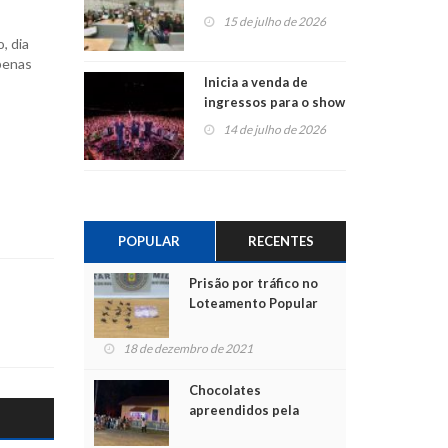
projetos em
15 de julho de 2026
Montenegro
, dia
apenas
Inicia a venda de
ingressos para o show
do Jota Quest nos 45
14 de julho de 2026
anos da Sicredi Ouro
Branco RS/MG
POPULAR
RECENTES
Prisão por tráfico no
Loteamento Popular
18 de dezembro de 2021
Chocolates
apreendidos pela
Polícia são entregues