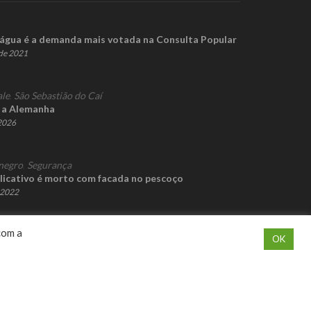
 água é a demanda mais votada na Consulta Popular
de 2021
ale
,
São Sebastião do Caí
a a Alemanha
 2026
negro
,
Segurança
licativo é morto com facada no pescoço
e 2022
com a
OK