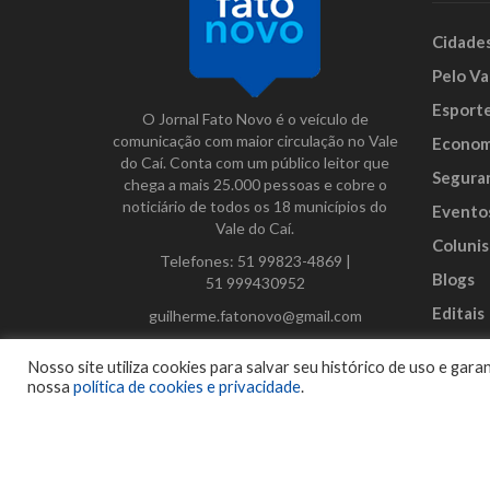
Cidade
Pelo Va
Esport
O Jornal Fato Novo é o veículo de
comunicação com maior circulação no Vale
Econom
do Caí. Conta com um público leitor que
Segura
chega a mais 25.000 pessoas e cobre o
noticiário de todos os 18 municípios do
Evento
Vale do Caí.
Colunis
Telefones:
51 99823-4869
|
Blogs
51 999430952
Editais
guilherme.fatonovo@gmail.com
Anunci
Facebook
Instagram
Twitter
Nosso site utiliza cookies para salvar seu histórico de uso e ga
nossa
política de cookies e privacidade
.