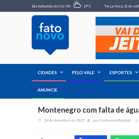
São Sebastião do Caí / RS
19°C
Terça-feira, 21 de Jul
CIDADES
PELO VALE
ESPORTES
ANUNCIE
Montenegro com falta de águ
24 de dezembro de 2022
por
Guilherme Baptista