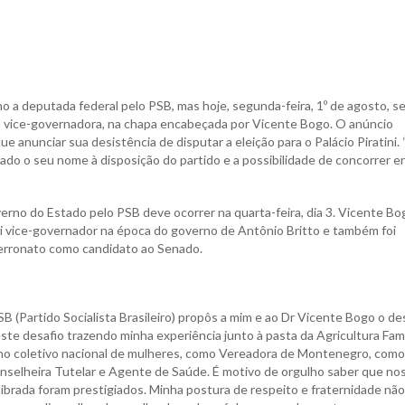
ano a deputada federal pelo PSB, mas hoje, segunda-feira, 1º de agosto, s
a vice-governadora, na chapa encabeçada por Vicente Bogo. O anúncio
anunciar sua desistência de disputar a eleição para o Palácio Piratini.
xado o seu nome à disposição do partido e a possibilidade de concorrer e
erno do Estado pelo PSB deve ocorrer na quarta-feira, dia 3. Vicente Bo
á foi vice-governador na época do governo de Antônio Britto e também foi
erronato como candidato ao Senado.
 (Partido Socialista Brasileiro) propôs a mim e ao Dr Vicente Bogo o de
te desafio trazendo minha experiência junto à pasta da Agricultura Famil
 no coletivo nacional de mulheres, como Vereadora de Montenegro, como
onselheira Tutelar e Agente de Saúde. É motivo de orgulho saber que no
librada foram prestigiados. Minha postura de respeito e fraternidade não