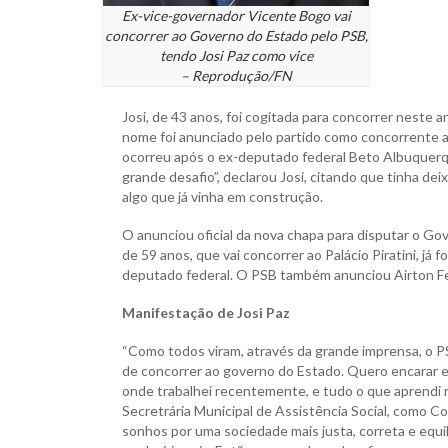
Ex-vice-governador Vicente Bogo vai
concorrer ao Governo do Estado pelo PSB,
tendo Josi Paz como vice
– Reprodução/FN
Josi, de 43 anos, foi cogitada para concorrer neste 
nome foi anunciado pelo partido como concorrente 
ocorreu após o ex-deputado federal Beto Albuquerque 
grande desafio”, declarou Josi, citando que tinha dei
algo que já vinha em construção.
O anunciou oficial da nova chapa para disputar o Gov
de 59 anos, que vai concorrer ao Palácio Piratini, j
deputado federal. O PSB também anunciou Airton F
Manifestação de Josi Paz
“Como todos viram, através da grande imprensa, o PSB
de concorrer ao governo do Estado. Quero encarar es
onde trabalhei recentemente, e tudo o que aprendi
Secretrária Municipal de Assistência Social, como C
sonhos por uma sociedade mais justa, correta e equi