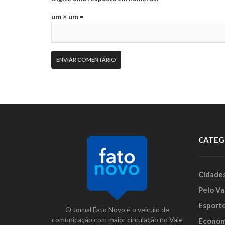
um × um =
CATEG
Cidade
Pelo Va
Esport
O Jornal Fato Novo é o veículo de
comunicação com maior circulação no Vale
Econom