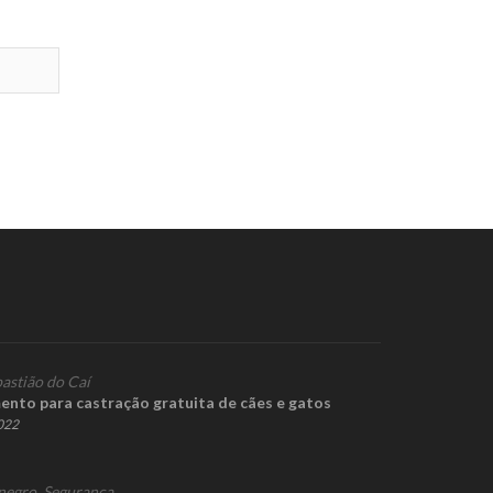
astião do Caí
mento para castração gratuita de cães e gatos
2022
negro
,
Segurança