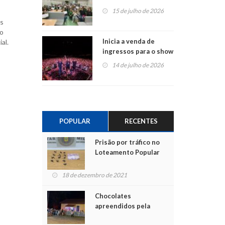
projetos em
15 de julho de 2026
Montenegro
as
do
Inicia a venda de
al.
ingressos para o show
do Jota Quest nos 45
14 de julho de 2026
anos da Sicredi Ouro
Branco RS/MG
POPULAR
RECENTES
Prisão por tráfico no
Loteamento Popular
18 de dezembro de 2021
Chocolates
apreendidos pela
Polícia são entregues