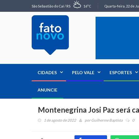
São Sebastião do Caí / RS
16°C
Quarta-feira, 22 de Ju
CIDADES
PELO VALE
ESPORTES
ANUNCIE
Montenegrina Josi Paz será c
1 de agosto de 2022
por
Guilherme Baptista
0