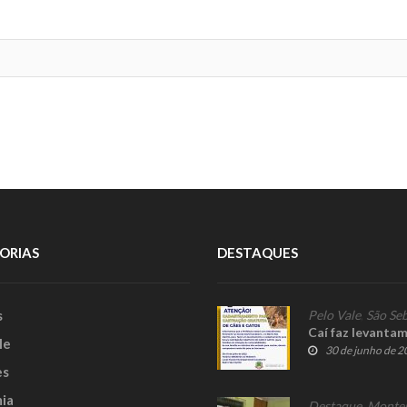
ORIAS
DESTAQUES
s
Pelo Vale
,
São Seb
Caí faz levanta
le
30 de junho de 
es
ia
Destaque
,
Monte