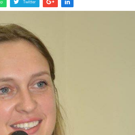
pp
Twitter