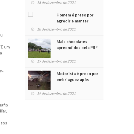
para crianças na
18 de dezembro de 2021
Chegada do Papai Noel
Homem é preso por
agredir e manter
mulher em cárcere
18 de dezembro de 2021
privado
eu
Mais chocolates
 “É um
apreendidos pela PRF
ra
são entregues a
crianças no Natal
19 de dezembro de 2021
Solidário
go,
Motorista é preso por
embriaguez após
acidente com dois
feridos
19 de dezembro de 2021
safio
iar,
ssos