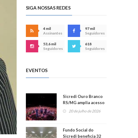
SIGA NOSSAS REDES
4 mil
97 mil
Assinantes
Seguidores
53,6 mil
618
Seguidores
Seguidores
EVENTOS
Sicredi Ouro Branco
RS/MG amplia acesso
ao show dos 45 anos
20 de julho de 2026
para mais associados
Fundo Social do
Sicredi beneficia 32