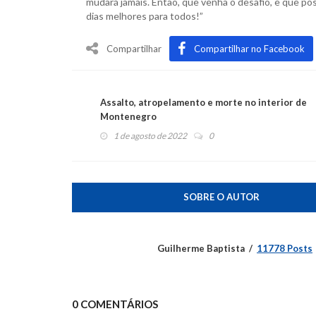
mudará jamais. Então, que venha o desafio, e que p
dias melhores para todos!”
Compartilhar
Compartilhar no Facebook
Assalto, atropelamento e morte no interior de
Montenegro
1 de agosto de 2022
0
SOBRE O AUTOR
Guilherme Baptista
11778 Posts
0 COMENTÁRIOS