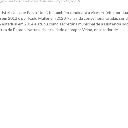
ce-governadora nas eleições deste ano - Reprodução/FN
ela Josiane Paz, a “Josi”, foi também candidata a vice-prefeita por du
em 2012 e por Kadu Müller em 2020. Foi ainda conselheira tutelar, sen
estadual em 2014 e atuou como secretária municipal de assistência soci
ura do Estado. Natural da localidade de Vapor Velho, no interior de