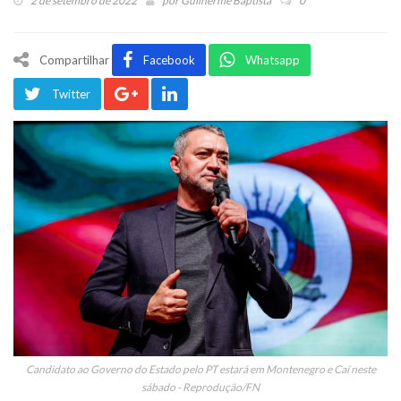
2 de setembro de 2022
por
Guilherme Baptista
0
Compartilhar
Facebook
Whatsapp
Twitter
Candidato ao Governo do Estado pelo PT estará em Montenegro e Caí neste
sábado - Reprodução/FN