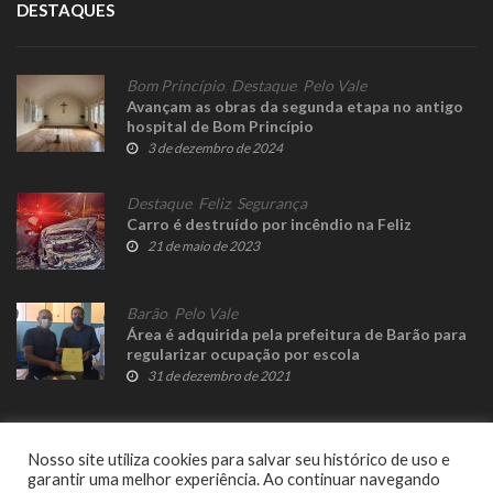
DESTAQUES
Bom Princípio
,
Destaque
,
Pelo Vale
Avançam as obras da segunda etapa no antigo
hospital de Bom Princípio
3 de dezembro de 2024
Destaque
,
Feliz
,
Segurança
Carro é destruído por incêndio na Feliz
21 de maio de 2023
Barão
,
Pelo Vale
Área é adquirida pela prefeitura de Barão para
regularizar ocupação por escola
31 de dezembro de 2021
Nosso site utiliza cookies para salvar seu histórico de uso e
garantir uma melhor experiência. Ao continuar navegando