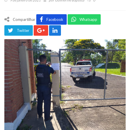
9 de janeiro de 2021
por
Guilherme Baptista
0
Compartilhar
Facebook
Whatsapp
Twitter