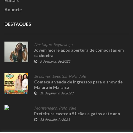
Editais
Anuncie
DESTAQUES
Destaque
,
Segurança
Jovem morre após abertura de comportas em
cachoeira
5 de março de 2025
Brochier
,
Eventos
,
Pelo Vale
Começa a venda de ingressos para o show de
Maiara & Maraísa
10 de janeiro de 2023
Montenegro
,
Pelo Vale
Prefeitura castrou 51 cães e gatos este ano
13 de maio de 2021