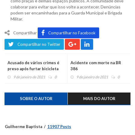
como praças e demais espaços públicos. A comunidade deve
colaborar para evitar que isso volte a acontecer. Denúncias
podem ser encaminhadas para a Guarda Municipal e Brigada
Militar.
Compartilhar
Compartilhar no Facebook
Compartilhar no Twitter
Acusado de vários crimes é
Acidente com morte na BR
preso após furtar bicicleta
386
para trocar por crack
9 de janeiro de 2021
0
9 de janeiro de 2021
0
SOBRE O AUTOR
MAIS DO AUTOR
Guilherme Baptista
11907 Posts