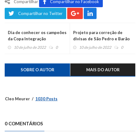
Compartilhar
Compartilhar no Facebook
Compartilhar no Twitter
Dia de conhecer os campeões
Projeto para correção de
da Copa Integração
divisas de São Pedro e Barão
é protocolado na Assembleia
10 de julho de 2022
0
10 de julho de 2022
0
Legislativa
SOBRE O AUTOR
MAIS DO AUTOR
Cleo Meurer
1030 Posts
0 COMENTÁRIOS