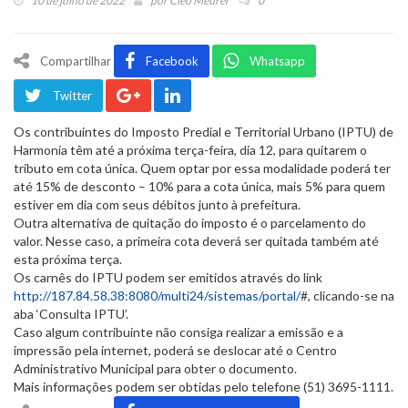
10 de julho de 2022
por
Cleo Meurer
0
Compartilhar
Facebook
Whatsapp
Twitter
Os contribuintes do Imposto Predial e Territorial Urbano (IPTU) de
Harmonia têm até a próxima terça-feira, dia 12, para quitarem o
tributo em cota única. Quem optar por essa modalidade poderá ter
até 15% de desconto – 10% para a cota única, mais 5% para quem
estiver em dia com seus débitos junto à prefeitura.
Outra alternativa de quitação do imposto é o parcelamento do
valor. Nesse caso, a primeira cota deverá ser quitada também até
esta próxima terça.
Os carnês do IPTU podem ser emitidos através do link
http://187.84.58.38:8080/multi24/sistemas/portal/
#, clicando-se na
aba ‘Consulta IPTU’.
Caso algum contribuinte não consiga realizar a emissão e a
impressão pela internet, poderá se deslocar até o Centro
Administrativo Municipal para obter o documento.
Mais informações podem ser obtidas pelo telefone (51) 3695-1111.