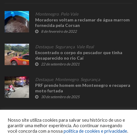
Montenegro
,
Pelo Vale
Moradores voltam a reclamar de água marrom
fornecida pela Corsan
8 de fevereiro de 2022
Destaque
,
Segurança
,
Vale Real
Encontrado o corpo do pescador que tinha
desaparecido no rio Caí
22 de setembro de 2021
Destaque
,
Montenegro
,
Segurança
PRF prende homem em Montenegro e recupera
moto furtada
30 de setembro de 2025
Nosso site utiliza cookies para salvar seu histórico de uso e
garantir uma melhor experiência. Ao continuar navegando
você concorda com a nossa
política de cookies e privacidade
.
© 2023 Fato Novo - Todos os direitos reservados. Desenvolvido por