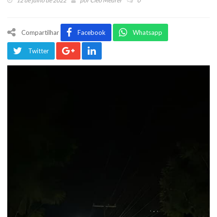
12 de julho de 2022
por
Cleo Meurer
0
Compartilhar
Facebook
Whatsapp
Twitter