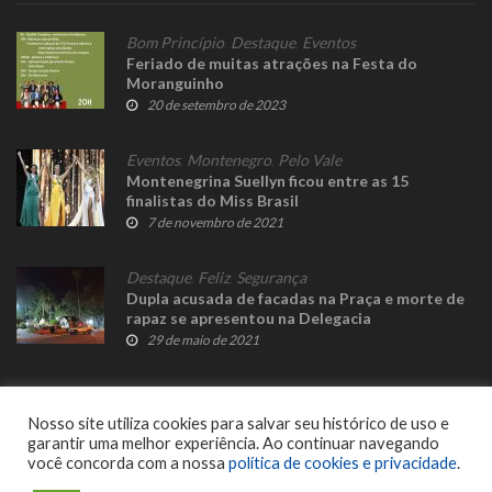
Bom Princípio
,
Destaque
,
Eventos
Feriado de muitas atrações na Festa do
Moranguinho
20 de setembro de 2023
Eventos
,
Montenegro
,
Pelo Vale
Montenegrina Suellyn ficou entre as 15
finalistas do Miss Brasil
7 de novembro de 2021
Destaque
,
Feliz
,
Segurança
Dupla acusada de facadas na Praça e morte de
rapaz se apresentou na Delegacia
29 de maio de 2021
Nosso site utiliza cookies para salvar seu histórico de uso e
garantir uma melhor experiência. Ao continuar navegando
você concorda com a nossa
política de cookies e privacidade
.
© 2023 Fato Novo - Todos os direitos reservados. Desenvolvido por