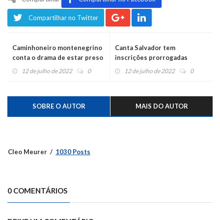
Compartilhar no Twitter
Caminhoneiro montenegrino
Canta Salvador tem
conta o drama de estar preso
inscrições prorrogadas
na nevasca do Chile
12 de julho de 2022
0
12 de julho de 2022
0
SOBRE O AUTOR
MAIS DO AUTOR
Cleo Meurer
1030 Posts
0 COMENTÁRIOS