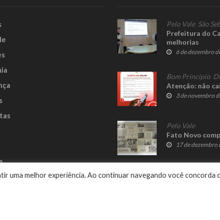
s
Pelo Vale
,
São Seb
Prefeitura do Ca
le
melhorias
6 de dezembro d
es
ia
Bom Princípio
,
D
nça
Atenção: não ca
3 de novembro d
s
tas
Pelo Vale
Fato Novo compl
17 de dezembro 
e
rantir uma melhor experiência. Ao continuar navegando você concorda 