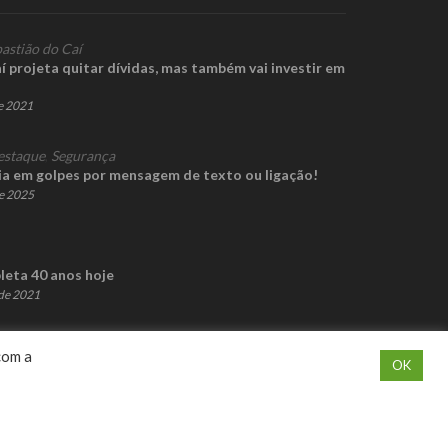
astião do Caí
í projeta quitar dívidas, mas também vai investir em
e 2021
estaque
,
Segurança
ia em golpes por mensagem de texto ou ligação!
e 2025
eta 40 anos hoje
de 2021
com a
OK