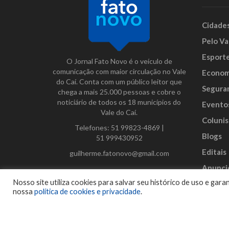
Cidade
Pelo Va
Esport
O Jornal Fato Novo é o veículo de
comunicação com maior circulação no Vale
Econom
do Caí. Conta com um público leitor que
Segura
chega a mais 25.000 pessoas e cobre o
noticiário de todos os 18 municípios do
Evento
Vale do Caí.
Colunis
Telefones:
51 99823-4869
|
Blogs
51 999430952
Editais
guilherme.fatonovo@gmail.com
Anunci
Facebook
Instagram
Twitter
Nosso site utiliza cookies para salvar seu histórico de uso e ga
nossa
política de cookies e privacidade
.