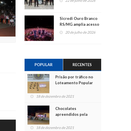
22 de julho de 2026
Sicredi Ouro Branco
RS/MG amplia acesso
ao show dos 45 anos
20 de julho de 2026
para mais associados
POPULAR
RECENTES
Prisão por tráfico no
Loteamento Popular
18 de dezembro de 2021
Chocolates
apreendidos pela
Polícia são entregues
para crianças na
18 de dezembro de 2021