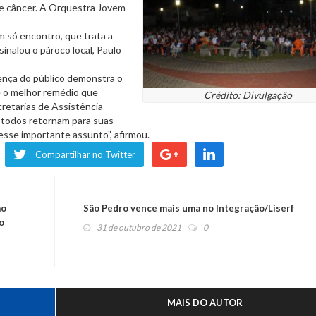
e câncer. A Orquestra Jovem
m só encontro, que trata a
inalou o pároco local, Paulo
sença do público demonstra o
 o melhor remédio que
Crédito: Divulgação
retarias de Assistência
e todos retornam para suas
sse importante assunto”, afirmou.
Compartilhar no Twitter
ão
São Pedro vence mais uma no Integração/Liserf
o
31 de outubro de 2021
0
MAIS DO AUTOR