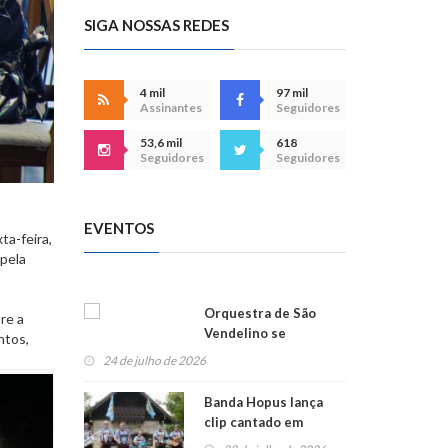
SIGA NOSSAS REDES
4 mil
97 mil
Assinantes
Seguidores
53,6 mil
618
Seguidores
Seguidores
EVENTOS
ta-feira,
 pela
Orquestra de São
re a
Vendelino se
ntos,
apresenta na
24 de julho de 2026
Alemanha
Banda Hopus lança
clip cantado em
alemão e inglês