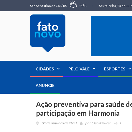
São Sebastião do Caí / RS
21°C
Sexta-feira, 24 de Jul
CIDADES
PELO VALE
ESPORTES
ANUNCIE
Ação preventiva para saúde d
participação em Harmonia
31 de outubro de 2021
por
Cleo Meurer
0