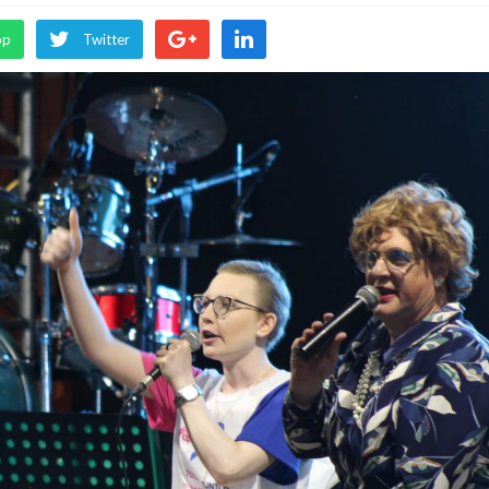
pp
Twitter