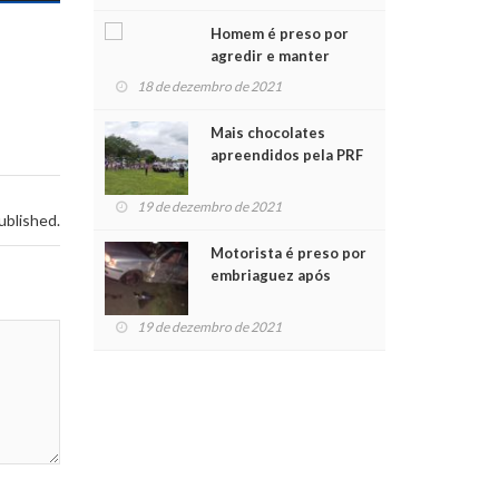
Chegada do Papai Noel
Homem é preso por
agredir e manter
mulher em cárcere
18 de dezembro de 2021
privado
Mais chocolates
apreendidos pela PRF
são entregues a
crianças no Natal
19 de dezembro de 2021
ublished.
Solidário
Motorista é preso por
embriaguez após
acidente com dois
feridos
19 de dezembro de 2021