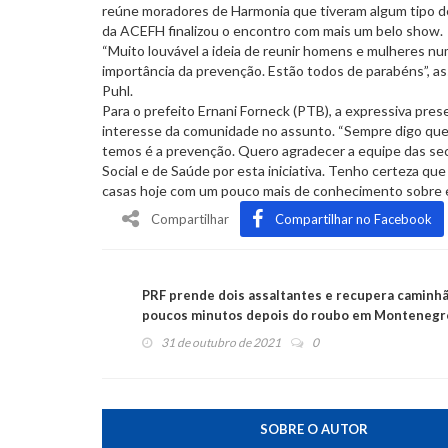
reúne moradores de Harmonia que tiveram algum tipo d
da ACEFH finalizou o encontro com mais um belo show.
“Muito louvável a ideia de reunir homens e mulheres nu
importância da prevenção. Estão todos de parabéns”, ass
Puhl.
Para o prefeito Ernani Forneck (PTB), a expressiva pre
interesse da comunidade no assunto. “Sempre digo que
temos é a prevenção. Quero agradecer a equipe das sec
Social e de Saúde por esta iniciativa. Tenho certeza qu
casas hoje com um pouco mais de conhecimento sobre e
Compartilhar
Compartilhar no Facebook
PRF prende dois assaltantes e recupera caminh
poucos minutos depois do roubo em Montenegr
31 de outubro de 2021
0
SOBRE O AUTOR