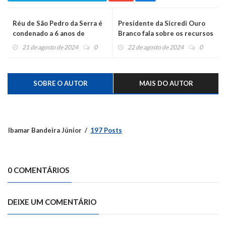
Réu de São Pedro da Serra é
Presidente da Sicredi Ouro
condenado a 6 anos de
Branco fala sobre os recursos
reclusão no semiaberto
distribuídos às entidades
21 de agosto de 2024
0
22 de agosto de 2024
0
através do Fundo Social
SOBRE O AUTOR
MAIS DO AUTOR
Ibamar Bandeira Júnior
197 Posts
0 COMENTÁRIOS
DEIXE UM COMENTÁRIO