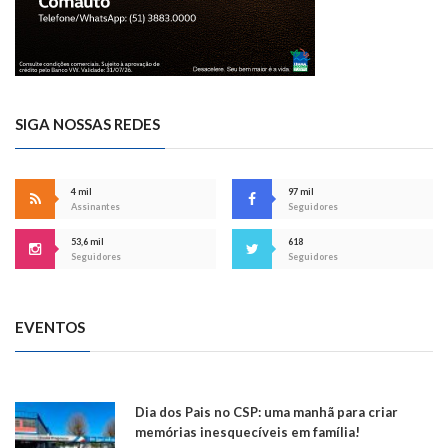
SIGA NOSSAS REDES
4 mil
97 mil
Assinantes
Seguidores
53,6 mil
618
Seguidores
Seguidores
EVENTOS
Dia dos Pais no CSP: uma manhã para criar
memórias inesquecíveis em família!