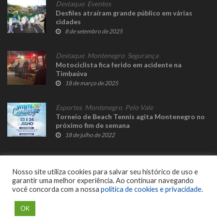
Destaque
,
Eventos
Desfiles atraíram grande público em várias
cidades
8 de setembro de 2025
Destaque
,
Montenegro
,
Segurança
Motociclista fica ferido em acidente na
Timbaúva
18 de março de 2025
Esportes
,
Montenegro
,
Pelo Vale
Torneio de Beach Tennis agita Montenegro no
próximo fim de semana
18 de julho de 2022
Nosso site utiliza cookies para salvar seu histórico de uso e
garantir uma melhor experiência. Ao continuar navegando
você concorda com a nossa
política de cookies e privacidade
.
© 2023 Fato Novo - Todos os direitos reservados. Desenvolvido por
Delalibera
.
OK