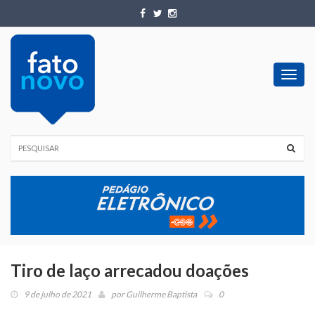
Toggl
navig
Tiro de laço arrecadou doações
9 de julho de 2021
por
Guilherme Baptista
0