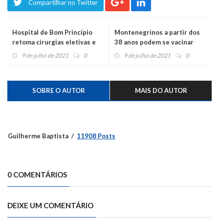
Compartilhar no Twitter
Hospital de Bom Princípio
Montenegrinos a partir dos
retoma cirurgias eletivas e
38 anos podem se vacinar
amplia especialidades
neste sábado
9 de julho de 2021
0
9 de julho de 2021
0
SOBRE O AUTOR
MAIS DO AUTOR
Guilherme Baptista
11908 Posts
0 COMENTÁRIOS
DEIXE UM COMENTÁRIO