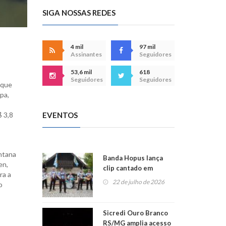
SIGA NOSSAS REDES
4 mil
97 mil
Assinantes
Seguidores
53,6 mil
618
Seguidores
Seguidores
 que
pa,
EVENTOS
$ 3,8
antana
Banda Hopus lança
en,
clip cantado em
ra a
alemão e inglês
22 de julho de 2026
o
Sicredi Ouro Branco
RS/MG amplia acesso