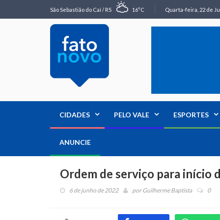
São Sebastião do Caí / RS
16°C
Quarta-feira, 22 de Ju
CIDADES
PELO VALE
ESPORTES
ANUNCIE
Ordem de serviço para início 
6 de junho de 2022
por
Guilherme Baptista
0