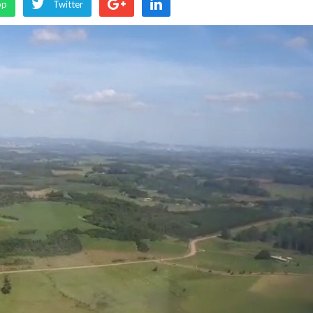
pp
Twitter