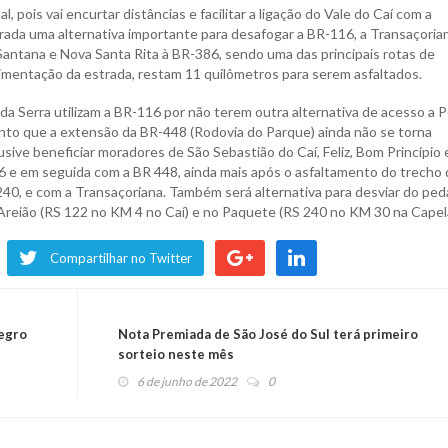
 pois vai encurtar distâncias e facilitar a ligação do Vale do Caí com a
rada uma alternativa importante para desafogar a BR-116, a Transaçoria
 Santana e Nova Santa Rita à BR-386, sendo uma das principais rotas de
imentação da estrada, restam 11 quilômetros para serem asfaltados.
da Serra utilizam a BR-116 por não terem outra alternativa de acesso a 
nto que a extensão da BR-448 (Rodovia do Parque) ainda não se torna
lusive beneficiar moradores de São Sebastião do Caí, Feliz, Bom Princípio 
86 e em seguida com a BR 448, ainda mais após o asfaltamento do trecho
240, e com a Transaçoriana. Também será alternativa para desviar do ped
 Areião (RS 122 no KM 4 no Caí) e no Paquete (RS 240 no KM 30 na Capel
Compartilhar no Twitter
egro
Nota Premiada de São José do Sul terá primeiro
sorteio neste mês
6 de junho de 2022
0