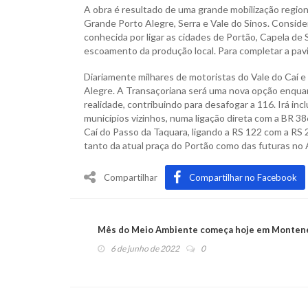
A obra é resultado de uma grande mobilização regional,
Grande Porto Alegre, Serra e Vale do Sinos. Conside
conhecida por ligar as cidades de Portão, Capela de
escoamento da produção local. Para completar a pav
Diariamente milhares de motoristas do Vale do Caí e 
Alegre. A Transaçoriana será uma nova opção enqua
realidade, contribuindo para desafogar a 116. Irá inc
municípios vizinhos, numa ligação direta com a BR 3
Caí do Passo da Taquara, ligando a RS 122 com a RS 
tanto da atual praça do Portão como das futuras no
Compartilhar
Compartilhar no Facebook
Mês do Meio Ambiente começa hoje em Monten
6 de junho de 2022
0