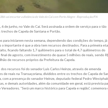
R 386 vai encurtar a distância do Vale do Caí com Porto Alegre - Reprodução/FN
6 de junho, no Vale do Caí. Será assinada a ordem de serviço para o tão
 trechos de Capela de Santana e Portão.
tas para iniciarem nesta semana, dependendo das condições do tempo, já
s o importante é que a obra tem recursos destinados. Para a primeira eta
lto, ficando faltando 1,7 quilômetro para o total de 4,7 quilômetros do
 final de agosto, com investimento de quase 5 milhões de reais, sendo R
lhão de recursos próprios da Prefeitura da Capela.
 dos recursos foi do senador Luís Carlos Heinze, através de emenda
es de reais na Transaçoriana, divididos entre os trechos de Capela de S
la, com a presença do senador Heinze, deputado federal Pedro Westphal
s, e demais autoridades, além da comunidade em geral, está prevista pa
 Vereadores. “Será um marco histórico para Capela e região”, comemora 