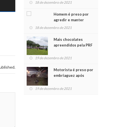
para crianças na
18 de dezembro de 2021
Chegada do Papai Noel
Homem é preso por
agredir e manter
mulher em cárcere
18 de dezembro de 2021
privado
Mais chocolates
apreendidos pela PRF
são entregues a
crianças no Natal
19 de dezembro de 2021
Solidário
ublished.
Motorista é preso por
embriaguez após
acidente com dois
feridos
19 de dezembro de 2021