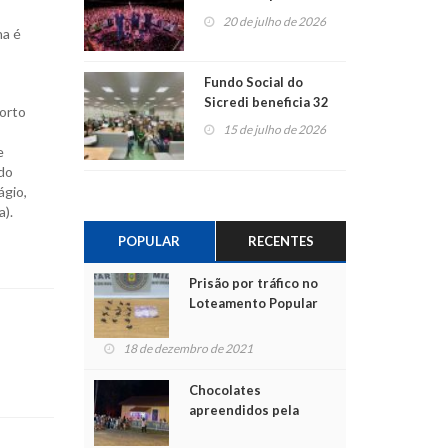
ao show dos 45 anos
20 de julho de 2026
na é
para mais associados
Fundo Social do
Sicredi beneficia 32
Porto
projetos em
15 de julho de 2026
Montenegro
e
 do
ágio,
a).
POPULAR
RECENTES
Prisão por tráfico no
Loteamento Popular
18 de dezembro de 2021
Chocolates
apreendidos pela
Polícia são entregues