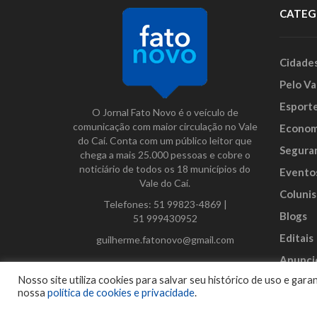
CATEG
Cidade
Pelo Va
Esport
O Jornal Fato Novo é o veículo de
comunicação com maior circulação no Vale
Econom
do Caí. Conta com um público leitor que
Segura
chega a mais 25.000 pessoas e cobre o
noticiário de todos os 18 municípios do
Evento
Vale do Caí.
Colunis
Telefones:
51 99823-4869
|
Blogs
51 999430952
Editais
guilherme.fatonovo@gmail.com
Anunci
Facebook
Instagram
Twitter
Nosso site utiliza cookies para salvar seu histórico de uso e ga
nossa
política de cookies e privacidade
.