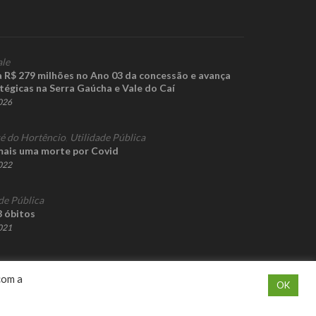
ale
R$ 279 milhões no Ano 03 da concessão e avança
tégicas na Serra Gaúcha e Vale do Caí
2026
sé do Hortêncio
,
Utilidade Pública
mais uma morte por Covid
2022
de Pública
 óbitos
2021
com a
OK