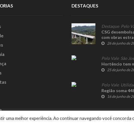
ORIAS
DESTAQUES
s
Destaque
,
Pelo V
CSG desembolsa 
le
com obras estra
26 de junho de 
es
ia
Pelo Vale
,
São Jo
nça
Hortêncio tem 
25 de junho de 
s
tas
Pelo Vale
,
Utilida
Região soma 448
16 de junho de 
e
rantir uma melhor experiência. Ao continuar navegando você concorda 