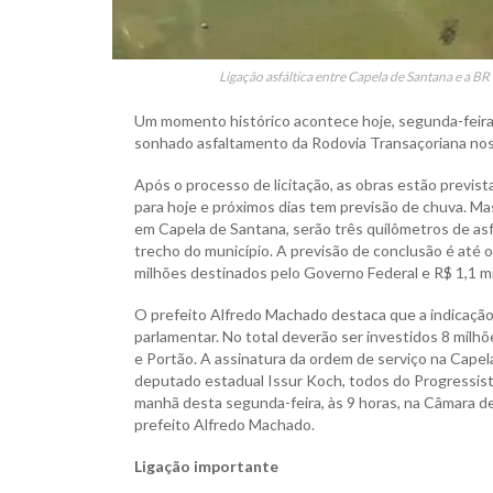
Ligação asfáltica entre Capela de Santana e a B
Um momento histórico acontece hoje, segunda-feira, 
sonhado asfaltamento da Rodovia Transaçoriana nos
Após o processo de licitação, as obras estão previs
para hoje e próximos dias tem previsão de chuva. Ma
em Capela de Santana, serão três quilômetros de asfa
trecho do município. A previsão de conclusão é até o
milhões destinados pelo Governo Federal e R$ 1,1 mi
O prefeito Alfredo Machado destaca que a indicação
parlamentar. No total deverão ser investidos 8 milhõ
e Portão. A assinatura da ordem de serviço na Cape
deputado estadual Issur Koch, todos do Progressista
manhã desta segunda-feira, às 9 horas, na Câmara de
prefeito Alfredo Machado.
Ligação importante