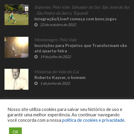
Esportes
,
Pelo Vale
,
Salvador do Sul
,
São José do Sul
,
São Pedro da Serra
,
Tupandi
Integração/Liserf começa com bons jogos
23 de outubro de 2022
Montenegro
,
Pelo Vale
Inscrições para Projetos que Transformam vão
até quarta-feira
19 de julho de 2022
Histórias do Vale do Caí
Roberto Kayser, o homem
1 de junho de 2022
Nosso site utiliza cookies para salvar seu histórico de uso e
garantir uma melhor experiência. Ao continuar navegando
você concorda com a nossa
política de cookies e privacidade
.
© 2023 Fato Novo - Todos os direitos reservados. Desenvolvido por
Delalibera
.
OK