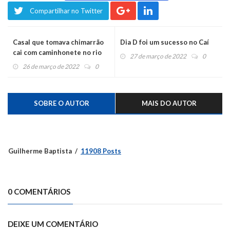
Compartilhar no Twitter
Casal que tomava chimarrão
Dia D foi um sucesso no Caí
cai com caminhonete no rio
27 de março de 2022
0
26 de março de 2022
0
SOBRE O AUTOR
MAIS DO AUTOR
Guilherme Baptista
11908 Posts
0 COMENTÁRIOS
DEIXE UM COMENTÁRIO