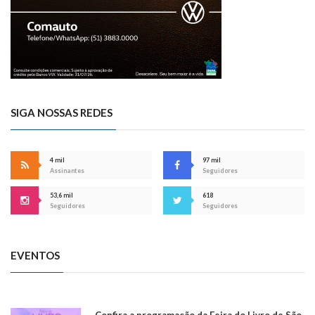
SIGA NOSSAS REDES
4 mil
97 mil
Assinantes
Seguidores
53,6 mil
618
Seguidores
Seguidores
EVENTOS
Confira a programação da Feira do Livro de São