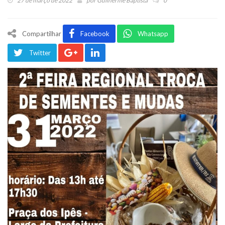
27 de março de 2022
por
Guilherme Baptista
0
Compartilhar
Facebook
Whatsapp
Twitter