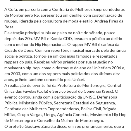
A Cufa, em parceria com a Confraria de Mulheres Empreendedoras
de Montenegro RS, apresentou um desfile, com customização de
roupas, liderada pela consultora de moda e estilo, Andrea Pires da
Rosa.
E a atração principal subiu ao palco na noite de sábado, pouco
depois das 20h. MV Bill e Kamila CDD, levaram o público ao delírio
com o melhor do Hip Hop nacional. O rapper MV Bill é carioca da
Cidade de Deus. Com um repertório musical marcado pela denúncia
social e política, tornou-se um dos mais famosos e respeitados
rappers do país. Recebeu vários prêmios por sua atuação no
movimento hip-hop, como o destaque do ano da Unicef em 2004 e,
em 2003, como um dos rappers mais politizados dos últimos dez
anos, prêmio também concedido pela Unicef.
A realização do evento foi da Prefeitura de Montenegro, Central
Única das Favelas (Cufa) e Serviço Social do Comércio (Sesc). O
evento contou ainda com a participação da UNISC, Defensoria
Pública, Ministério Público, Secretaria Estadual de Segurança,
Confraria das Mulheres Empreendedoras, Polícia Civil, Brigada
Militar, Grupo Vargas, Uergs, Agência Conecta, Movimento Hip Hop
de Montenegro e Conselho da Mulher de Montenegro.
O prefeito Gustavo Zanatta disse, em seu pronunciamento, que a