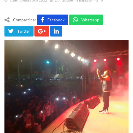
6 de novembro de 2022
por
Guilherme Baptista
0
Compartilhar
Facebook
Whatsapp
Twitter