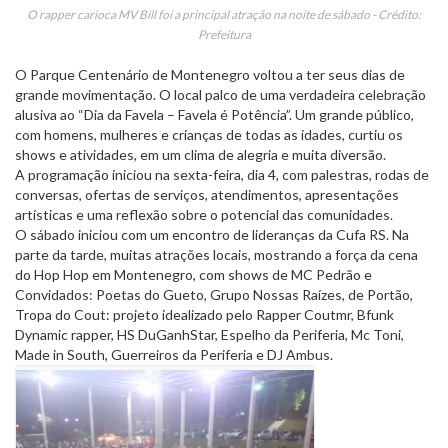
O rapper carioca MV Bill foi a principal atração na noite de sábado - Crédito:
Prefeitura
O Parque Centenário de Montenegro voltou a ter seus dias de
grande movimentação. O local palco de uma verdadeira celebração
alusiva ao “Dia da Favela – Favela é Potência”. Um grande público,
com homens, mulheres e crianças de todas as idades, curtiu os
shows e atividades, em um clima de alegria e muita diversão.
A programação iniciou na sexta-feira, dia 4, com palestras, rodas de
conversas, ofertas de serviços, atendimentos, apresentações
artísticas e uma reflexão sobre o potencial das comunidades.
O sábado iniciou com um encontro de lideranças da Cufa RS. Na
parte da tarde, muitas atrações locais, mostrando a força da cena
do Hop Hop em Montenegro, com shows de MC Pedrão e
Convidados: Poetas do Gueto, Grupo Nossas Raízes, de Portão,
Tropa do Cout: projeto idealizado pelo Rapper Coutmr, Bfunk
Dynamic rapper, HS DuGanhStar, Espelho da Periferia, Mc Toni,
Made in South, Guerreiros da Periferia e DJ Ambus.