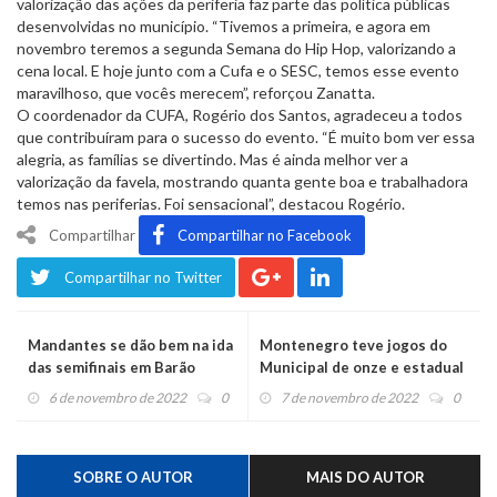
valorização das ações da periferia faz parte das política públicas
desenvolvidas no município. “Tivemos a primeira, e agora em
novembro teremos a segunda Semana do Hip Hop, valorizando a
cena local. E hoje junto com a Cufa e o SESC, temos esse evento
maravilhoso, que vocês merecem”, reforçou Zanatta.
O coordenador da CUFA, Rogério dos Santos, agradeceu a todos
que contribuíram para o sucesso do evento. “É muito bom ver essa
alegria, as famílias se divertindo. Mas é ainda melhor ver a
valorização da favela, mostrando quanta gente boa e trabalhadora
temos nas periferias. Foi sensacional”, destacou Rogério.
Compartilhar
Compartilhar no Facebook
Compartilhar no Twitter
Mandantes se dão bem na ida
Montenegro teve jogos do
das semifinais em Barão
Municipal de onze e estadual
de futsal sub 13
6 de novembro de 2022
0
7 de novembro de 2022
0
SOBRE O AUTOR
MAIS DO AUTOR