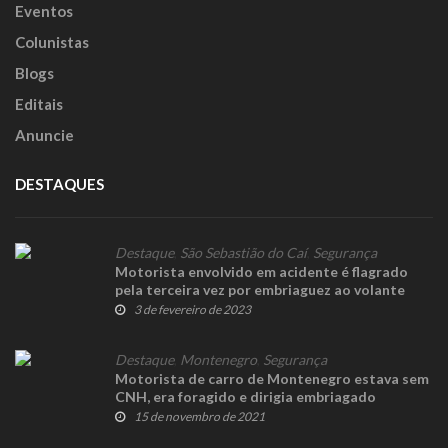
Eventos
Colunistas
Blogs
Editais
Anuncie
DESTAQUES
Destaque
,
São Sebastião do Caí
,
Segurança
Motorista envolvido em acidente é flagrado
pela terceira vez por embriaguez ao volante
3 de fevereiro de 2023
Destaque
,
Montenegro
,
Segurança
Motorista de carro de Montenegro estava sem
CNH, era foragido e dirigia embriagado
15 de novembro de 2021