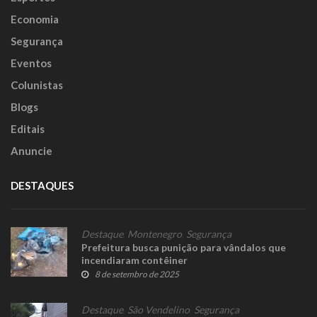
Economia
Segurança
Eventos
Colunistas
Blogs
Editais
Anuncie
DESTAQUES
Destaque
,
Montenegro
,
Segurança
Prefeitura busca punição para vândalos que
incendiaram contêiner
8 de setembro de 2025
Destaque
,
São Vendelino
,
Segurança