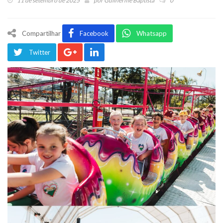
11 de setembro de 2025
por
Guilherme Baptista
0
Compartilhar
Facebook
Whatsapp
Twitter