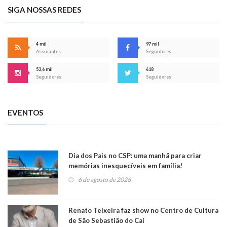
SIGA NOSSAS REDES
4 mil
97 mil
Assinantes
Seguidores
53,6 mil
618
Seguidores
Seguidores
EVENTOS
Dia dos Pais no CSP: uma manhã para criar
memórias inesquecíveis em família!
6 de agosto de 2026
Renato Teixeira faz show no Centro de Cultura
de São Sebastião do Caí