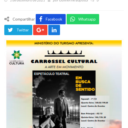
1 de dezembro de 2021
por
Guilherme Baptista
0
Compartilhar
Facebook
Whatsapp
Twitter