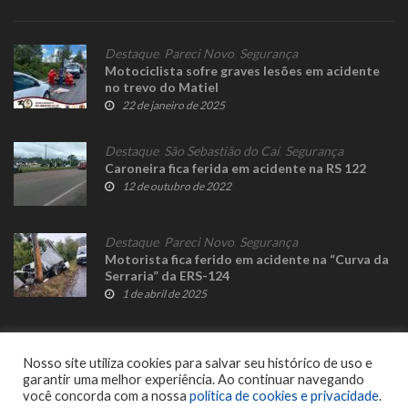
Destaque
,
Pareci Novo
,
Segurança
Motociclista sofre graves lesões em acidente
no trevo do Matiel
22 de janeiro de 2025
Destaque
,
São Sebastião do Caí
,
Segurança
Caroneira fica ferida em acidente na RS 122
12 de outubro de 2022
Destaque
,
Pareci Novo
,
Segurança
Motorista fica ferido em acidente na “Curva da
Serraria” da ERS-124
1 de abril de 2025
Nosso site utiliza cookies para salvar seu histórico de uso e
garantir uma melhor experiência. Ao continuar navegando
você concorda com a nossa
política de cookies e privacidade
.