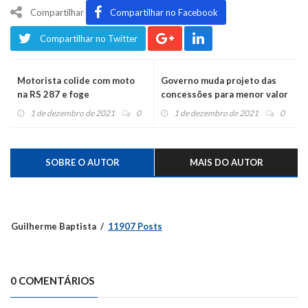
Compartilhar
Compartilhar no Facebook
Compartilhar no Twitter
Motorista colide com moto
Governo muda projeto das
na RS 287 e foge
concessões para menor valor
nas tarifas de pedágio, com
1 de dezembro de 2021
0
1 de dezembro de 2021
0
máximo de R$ 7,50
SOBRE O AUTOR
MAIS DO AUTOR
Guilherme Baptista
11907 Posts
0 COMENTÁRIOS