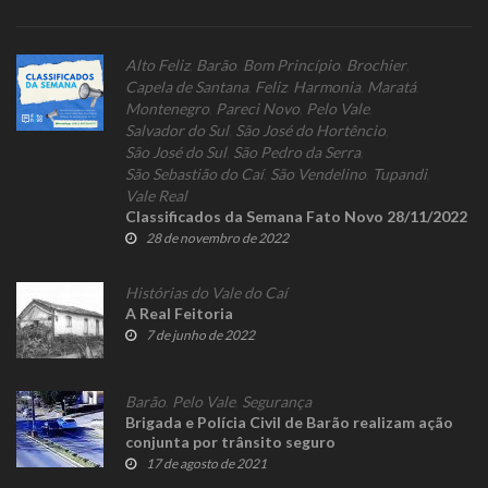
Alto Feliz
,
Barão
,
Bom Princípio
,
Brochier
,
Capela de Santana
,
Feliz
,
Harmonia
,
Maratá
,
Montenegro
,
Pareci Novo
,
Pelo Vale
,
Salvador do Sul
,
São José do Hortêncio
,
São José do Sul
,
São Pedro da Serra
,
São Sebastião do Caí
,
São Vendelino
,
Tupandi
,
Vale Real
Classificados da Semana Fato Novo 28/11/2022
28 de novembro de 2022
Histórias do Vale do Caí
A Real Feitoria
7 de junho de 2022
Barão
,
Pelo Vale
,
Segurança
Brigada e Polícia Civil de Barão realizam ação
conjunta por trânsito seguro
17 de agosto de 2021