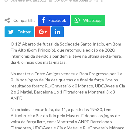
6 de fevereiro de 2022
por
Guilherme Baptista
0
Compartilhar
Facebook
Whatsapp
Twitter
O 12º Aberto de futsal da Sociedade Santo Inácio, em Bom
Fim Alto (Bom Princípio), que retomou a edição de 2020,
interrompida devido a pandemia, teve na última sexta-feira,
dia 4, o início dos mata-matas.
No master o Entre Amigos venceu o Bom Progresso por 1 a
0. Já nos jogos de ida das quartas de final da força livre os
resultados foram: RL/Gravataí 6 x 0 Mônaco, UDC/Aves e Cia
2 x 2 Matiel, Barcelona 1 x 1 Filtradores e Montreal 3 x 3
ANPF,
Na próxima sexta-feira, dia 11, a partir das 19h30, tem
Altunbruck x Bar do Ildo pelo Master. E depois os jogos de
volta da força livre, com: Montreal x ANPF, Barcelona x
Filtradores, UDC/Aves e Cia x Matiel e RL/Gravataí x Mônaco.