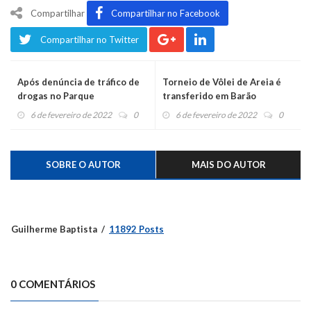
Compartilhar
Compartilhar no Facebook
Compartilhar no Twitter
Após denúncia de tráfico de
Torneio de Vôlei de Areia é
drogas no Parque
transferido em Barão
Centenário, Brigada encontra
6 de fevereiro de 2022
0
6 de fevereiro de 2022
0
dois tijolos de maconha
SOBRE O AUTOR
MAIS DO AUTOR
Guilherme Baptista
11892 Posts
0 COMENTÁRIOS