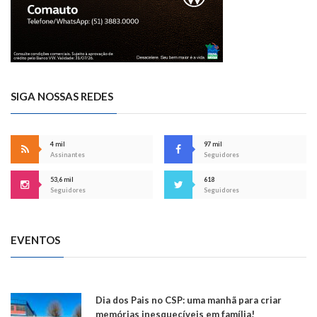
SIGA NOSSAS REDES
4 mil
97 mil
Assinantes
Seguidores
53,6 mil
618
Seguidores
Seguidores
EVENTOS
Dia dos Pais no CSP: uma manhã para criar
memórias inesquecíveis em família!