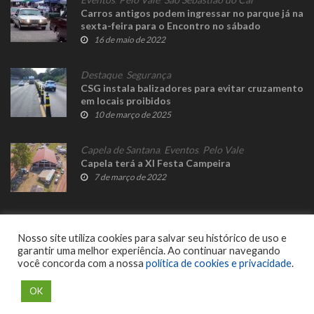
Carros antigos podem ingressar no parque já na
sexta-feira para o Encontro no sábado
16 de maio de 2022
Destaque
,
Segurança
CSG instala balizadores para evitar cruzamento
em locais proibidos
10 de março de 2025
Capela de Santana
,
Eventos
,
Pelo Vale
Capela terá a XI Festa Campeira
7 de março de 2022
Nosso site utiliza cookies para salvar seu histórico de uso e
garantir uma melhor experiência. Ao continuar navegando
você concorda com a nossa
política de cookies e privacidade
.
© 2023 Fato Novo - Todos os direitos reservados. Desenvolvido por
Delalibera
.
OK