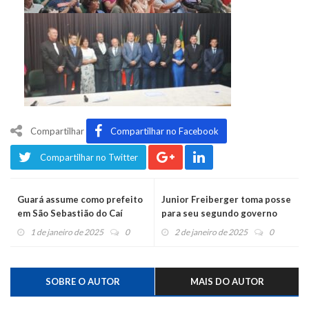
Compartilhar
Compartilhar no Facebook
Compartilhar no Twitter
Guará assume como prefeito
Junior Freiberger toma posse
em São Sebastião do Caí
para seu segundo governo
em Feliz
1 de janeiro de 2025
0
2 de janeiro de 2025
0
SOBRE O AUTOR
MAIS DO AUTOR