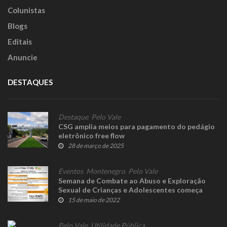
Colunistas
Blogs
Editais
Anuncie
DESTAQUES
Destaque
,
Pelo Vale
CSG amplia meios para pagamento do pedágio
eletrônico free flow
28 de março de 2025
Eventos
,
Montenegro
,
Pelo Vale
Semana de Combate ao Abuso e Exploração
Sexual de Crianças e Adolescentes começa
nesta segunda-feira
15 de maio de 2022
Pelo Vale
,
Utilidade Pública