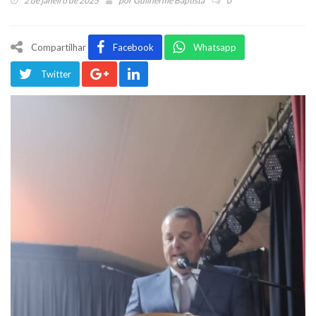
2 de janeiro de 2025
por
Guilherme Baptista
0
Compartilhar
Facebook
Whatsapp
Twitter