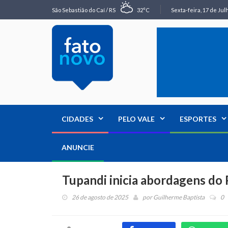
São Sebastião do Caí / RS
32°C
Sexta-feira, 17 de Jul
CIDADES
PELO VALE
ESPORTES
ANUNCIE
Tupandi inicia abordagens do 
26 de agosto de 2025
por
Guilherme Baptista
0