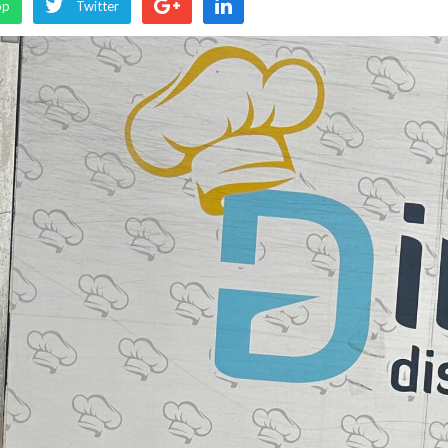
pp
Twitter