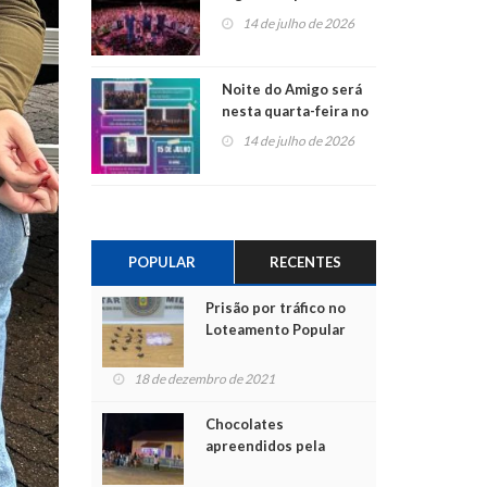
do Jota Quest nos 45
14 de julho de 2026
anos da Sicredi Ouro
Branco RS/MG
Noite do Amigo será
nesta quarta-feira no
Centro de Cultura de
14 de julho de 2026
São Sebastião do Caí
POPULAR
RECENTES
Prisão por tráfico no
Loteamento Popular
18 de dezembro de 2021
Chocolates
apreendidos pela
Polícia são entregues