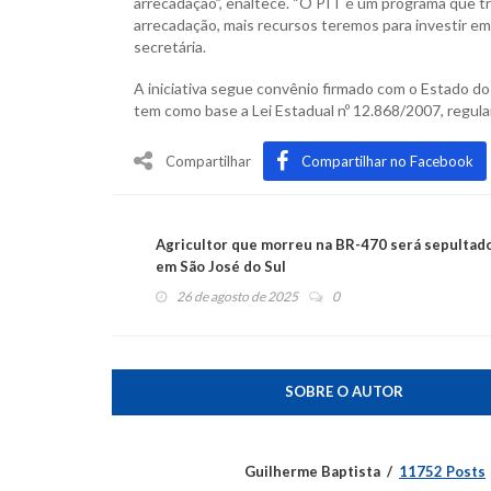
arrecadação”, enaltece. “O PIT é um programa que tr
arrecadação, mais recursos teremos para investir em
secretária.
A iniciativa segue convênio firmado com o Estado do
tem como base a Lei Estadual nº 12.868/2007, regul
Compartilhar
Compartilhar no Facebook
Agricultor que morreu na BR-470 será sepultad
em São José do Sul
26 de agosto de 2025
0
SOBRE O AUTOR
Guilherme Baptista
11752 Posts