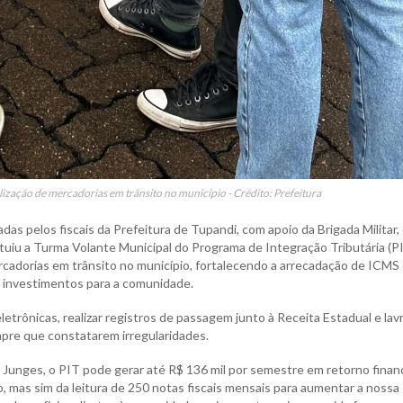
calização de mercadorias em trânsito no município - Crédito: Prefeitura
das pelos fiscais da Prefeitura de Tupandi, com apoio da Brigada Militar,
ituiu a Turma Volante Municipal do Programa de Integração Tributária (P
mercadorias em trânsito no município, fortalecendo a arrecadação de ICMS
 investimentos para a comunidade.
 eletrônicas, realizar registros de passagem junto à Receita Estadual e lav
pre que constatarem irregularidades.
Junges, o PIT pode gerar até R$ 136 mil por semestre em retorno financ
, mas sim da leitura de 250 notas fiscais mensais para aumentar a nossa