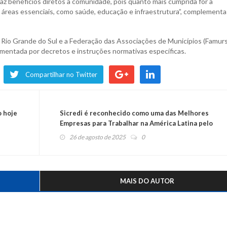
az benefícios diretos à comunidade, pois quanto mais cumprida for a
 áreas essenciais, como saúde, educação e infraestrutura”, complementa
 Rio Grande do Sul e a Federação das Associações de Municípios (Famurs
amentada por decretos e instruções normativas específicas.
Compartilhar no Twitter
o hoje
Sicredi é reconhecido como uma das Melhores
Empresas para Trabalhar na América Latina pelo
GPTW LATAM 2025
26 de agosto de 2025
0
MAIS DO AUTOR