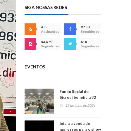
SIGA NOSSAS REDES
4 mil
97 mil
Assinantes
Seguidores
53,6 mil
618
Seguidores
Seguidores
EVENTOS
Fundo Social do
Sicredi beneficia 32
projetos em
15 de julho de 2026
Montenegro
Inicia a venda de
ingressos para o show