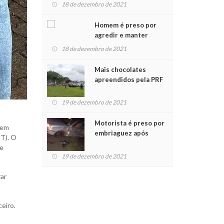
para crianças na
18 de dezembro de 2021
Chegada do Papai Noel
Homem é preso por
agredir e manter
mulher em cárcere
18 de dezembro de 2021
privado
Mais chocolates
apreendidos pela PRF
são entregues a
crianças no Natal
19 de dezembro de 2021
Solidário
Motorista é preso por
 em
embriaguez após
IT). O
acidente com dois
 e
feridos
19 de dezembro de 2021
rar
eiro.