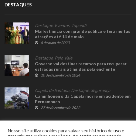
DESTAQUES
Destaque
,
Eventos
,
Tupandi
Maifest inicia com grande público e terá muitas
atrações até 14 de maio
6 de maio de 2023
Destaque
,
Pelo Vale
Governo vai destinar recursos para recuperar
estradas rurais atingidas pela enchente
10 de dezembro de 2024
Capela de Santana
,
Destaque
,
Segurança
Caminhoneiro da Capela morre em acidente em
Pernambuco
27 de dezembro de 2022
Nosso site utiliza cookies para salvar seu histórico de uso e