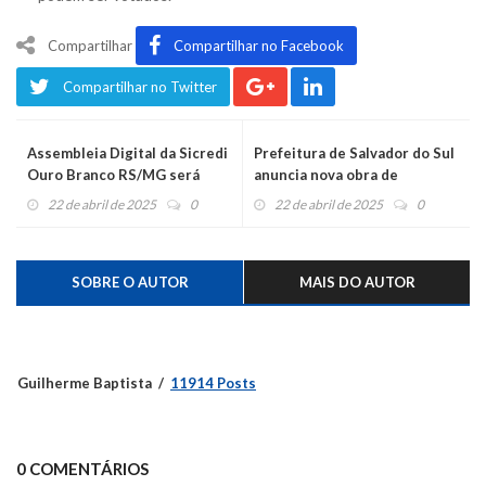
Compartilhar
Compartilhar no Facebook
Compartilhar no Twitter
Assembleia Digital da Sicredi
Prefeitura de Salvador do Sul
Ouro Branco RS/MG será
anuncia nova obra de
nesta quarta-feira
reconstrução em Júlio de
22 de abril de 2025
0
22 de abril de 2025
0
Castilhos
SOBRE O AUTOR
MAIS DO AUTOR
Guilherme Baptista
11914 Posts
0 COMENTÁRIOS