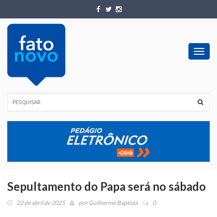
Toggl
navig
Sepultamento do Papa será no sábado
22 de abril de 2025
por
Guilherme Baptista
0