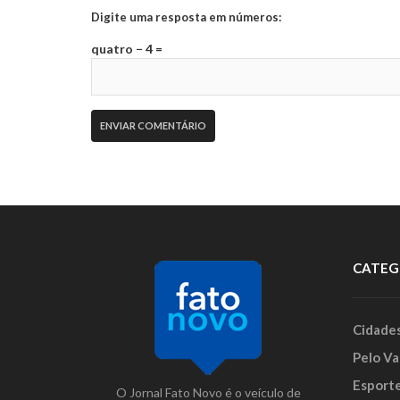
Digite uma resposta em números:
quatro − 4 =
CATEG
Cidade
Pelo Va
Esport
O Jornal Fato Novo é o veículo de