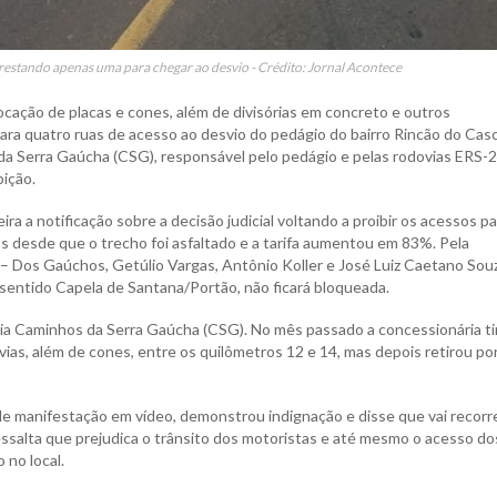
 restando apenas uma para chegar ao desvio - Crédito: Jornal Acontece
olocação de placas e cones, além de divisórias em concreto e outros
 para quatro ruas de acesso ao desvio do pedágio do bairro Rincão do Cas
da Serra Gaúcha (CSG), responsável pelo pedágio e pelas rodovias ERS-
bição.
a a notificação sobre a decisão judicial voltando a proibir os acessos pa
s desde que o trecho foi asfaltado e a tarifa aumentou em 83%. Pela
 – Dos Gaúchos, Getúlio Vargas, Antônio Koller e José Luiz Caetano Souz
sentido Capela de Santana/Portão, não ficará bloqueada.
ia Caminhos da Serra Gaúcha (CSG). No mês passado a concessionária t
ias, além de cones, entre os quilômetros 12 e 14, mas depois retirou po
 de manifestação em vídeo, demonstrou indignação e disse que vai recorr
ssalta que prejudica o trânsito dos motoristas e até mesmo o acesso do
 no local.