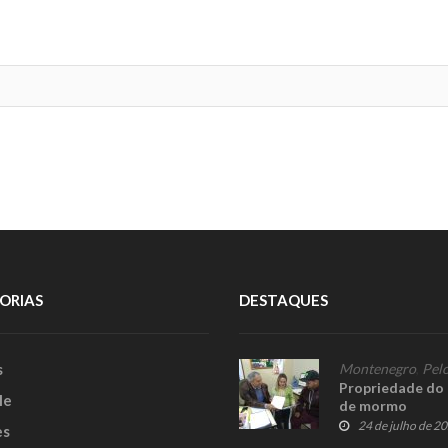
ORIAS
DESTAQUES
s
Montenegro
,
Pelo
Propriedade do F
le
de mormo
24 de julho de 2
es