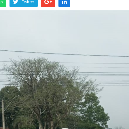
pp
Twitter