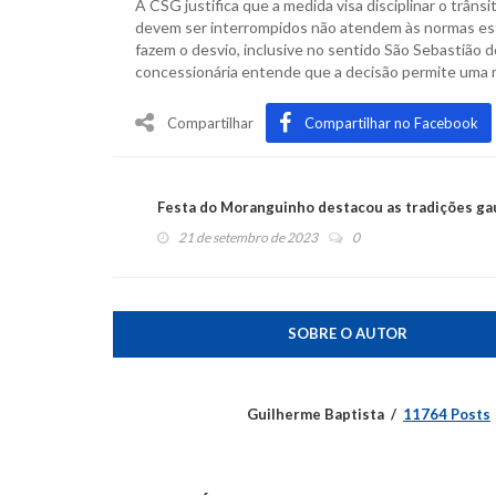
A CSG justifica que a medida visa disciplinar o trâ
devem ser interrompidos não atendem às normas est
fazem o desvio, inclusive no sentido São Sebastião d
concessionária entende que a decisão permite uma 
Compartilhar
Compartilhar no Facebook
Festa do Moranguinho destacou as tradições ga
21 de setembro de 2023
0
SOBRE O AUTOR
Guilherme Baptista
11764 Posts