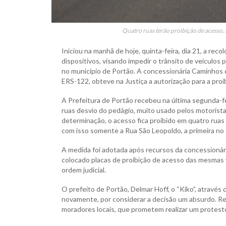
Quatro ruas terão proibição de acesso,
Iniciou na manhã de hoje, quinta-feira, dia 21, a rec
dispositivos, visando impedir o trânsito de veículos
no município de Portão. A concessionária Caminhos 
ERS-122, obteve na Justiça a autorização para a proi
A Prefeitura de Portão recebeu na última segunda-feir
ruas desvio do pedágio, muito usado pelos motorista
determinação, o acesso fica proibido em quatro ruas
com isso somente a Rua São Leopoldo, a primeira no 
A medida foi adotada após recursos da concessionár
colocado placas de proibição de acesso das mesmas v
ordem judicial.
O prefeito de Portão, Delmar Hoff, o “Kiko”, através
novamente, por considerar a decisão um absurdo. Re
moradores locais, que prometem realizar um protesto