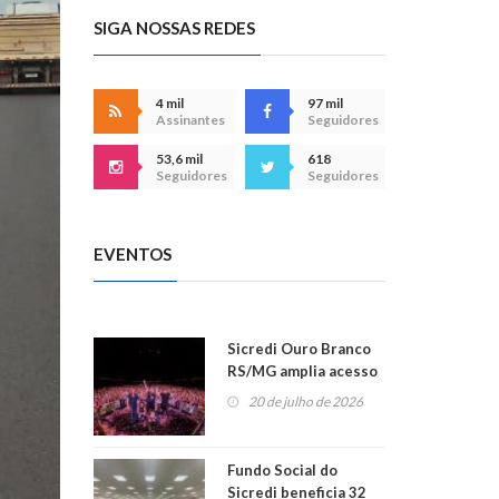
SIGA NOSSAS REDES
4 mil
97 mil
Assinantes
Seguidores
53,6 mil
618
Seguidores
Seguidores
EVENTOS
Sicredi Ouro Branco
RS/MG amplia acesso
ao show dos 45 anos
20 de julho de 2026
para mais associados
Fundo Social do
Sicredi beneficia 32