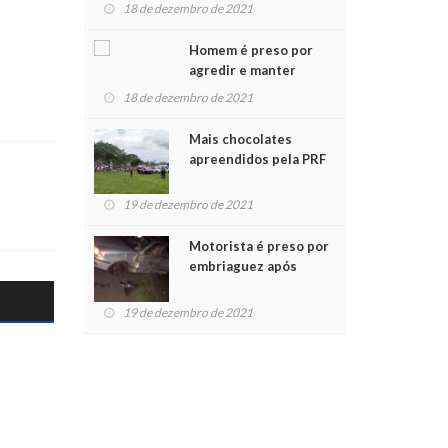
para crianças na
18 de dezembro de 2021
Chegada do Papai Noel
Homem é preso por
agredir e manter
mulher em cárcere
18 de dezembro de 2021
privado
Mais chocolates
apreendidos pela PRF
são entregues a
crianças no Natal
19 de dezembro de 2021
Solidário
Motorista é preso por
embriaguez após
acidente com dois
feridos
19 de dezembro de 2021