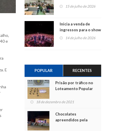
projetos em
15 de julho de 2026
Montenegro
Inicia a venda de
ingressos para o show
calho,
do Jota Quest nos 45
14 de julho de 2026
240 e
anos da Sicredi Ouro
Branco RS/MG
ra
a. E
POPULAR
RECENTES
Prisão por tráfico no
inha
Loteamento Popular
r
18 de dezembro de 2021
er
Chocolates
s
apreendidos pela
Polícia são entregues