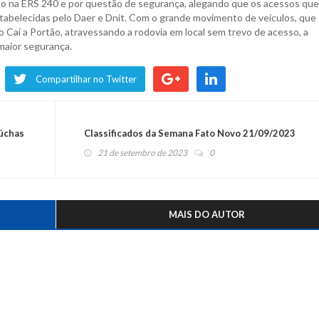
nsito na ERS 240 e por questão de segurança, alegando que os acessos que
abelecidas pelo Daer e Dnit. Com o grande movimento de veículos, que
o Caí a Portão, atravessando a rodovia em local sem trevo de acesso, a
maior segurança.
Compartilhar no Twitter
úchas
Classificados da Semana Fato Novo 21/09/2023
21 de setembro de 2023
0
MAIS DO AUTOR