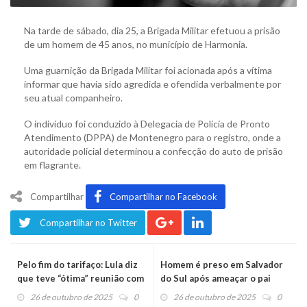
Na tarde de sábado, dia 25, a Brigada Militar efetuou a prisão
de um homem de 45 anos, no município de Harmonia.
Uma guarnição da Brigada Militar foi acionada após a vítima
informar que havia sido agredida e ofendida verbalmente por
seu atual companheiro.
O indivíduo foi conduzido à Delegacia de Polícia de Pronto
Atendimento (DPPA) de Montenegro para o registro, onde a
autoridade policial determinou a confecção do auto de prisão
em flagrante.
Compartilhar
Compartilhar no Facebook
Compartilhar no Twitter
Pelo fim do tarifaço: Lula diz
Homem é preso em Salvador
que teve “ótima” reunião com
do Sul após ameaçar o pai
Trump
com um espeto
26 de outubro de 2025
0
26 de outubro de 2025
0