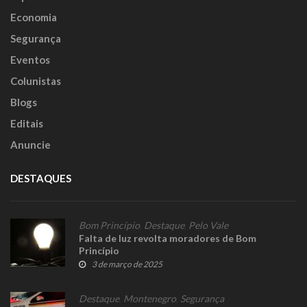
Economia
Segurança
Eventos
Colunistas
Blogs
Editais
Anuncie
DESTAQUES
Bom Princípio
,
Destaque
,
Pelo Vale
Falta de luz revolta moradores de Bom
Princípio
3 de março de 2025
Destaque
,
Montenegro
,
Segurança