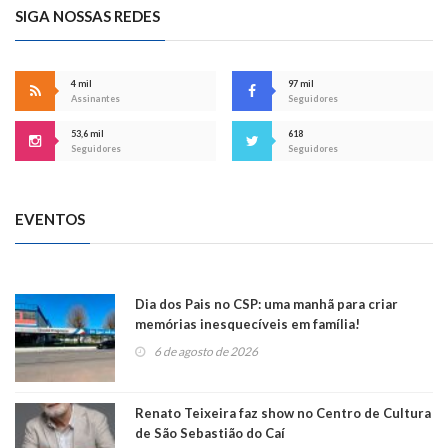
SIGA NOSSAS REDES
4 mil
97 mil
Assinantes
Seguidores
53,6 mil
618
Seguidores
Seguidores
EVENTOS
Dia dos Pais no CSP: uma manhã para criar
memórias inesquecíveis em família!
6 de agosto de 2026
Renato Teixeira faz show no Centro de Cultura
de São Sebastião do Caí