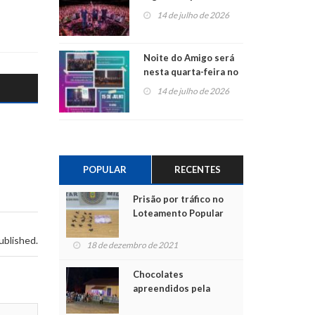
do Jota Quest nos 45
14 de julho de 2026
anos da Sicredi Ouro
Branco RS/MG
Noite do Amigo será
nesta quarta-feira no
Centro de Cultura de
14 de julho de 2026
São Sebastião do Caí
POPULAR
RECENTES
Prisão por tráfico no
Loteamento Popular
ublished.
18 de dezembro de 2021
Chocolates
apreendidos pela
Polícia são entregues