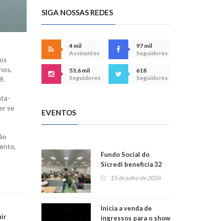
SIGA NOSSAS REDES
4 mil
97 mil
Assinantes
Seguidores
 os
nos,
53,6 mil
618
Seguidores
Seguidores
9.
nta-
er se
EVENTOS
ção
mento,
Fundo Social do
Sicredi beneficia 32
projetos em
15 de julho de 2026
Montenegro
Inicia a venda de
ir
ingressos para o show