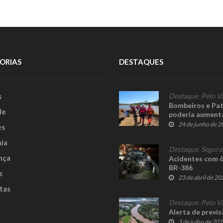
ORIAS
DESTAQUES
s
Destaque
,
Pelo V
Bombeiros e Pat
le
poderia aument
24 de junho de 
es
ia
Destaque
,
Segura
nça
Acidentes com ô
BR-386
s
23 de abril de 20
tas
Destaque
,
Pelo V
Alerta de previ
3 de julho de 20