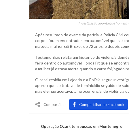
Investigação aponta que homem m
Após resultado de exame da perícia, a Polícia Civil 
corpos foram encontrados em automóvel que caiu no r
matou a mulher Edi Bruxel, de 72 anos, e depois comet
Testemunhas relataram histórico de violência domés
feira dentro do automóvel Honda Fit que se encontra
a mulher já estava morta quando o carro foi jogado no
O casal residia em Lajeado e a Polícia segue investig
apurou que se tratava de feminicídio seguido de suic
mas ele não aceitava. Uma ocorrência, de violência d
Compartilhar
Compartilhar no Facebook
Operação Ozark tem buscas em Montenegro