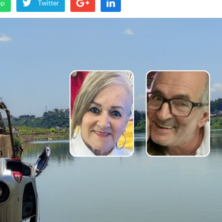
pp
Twitter