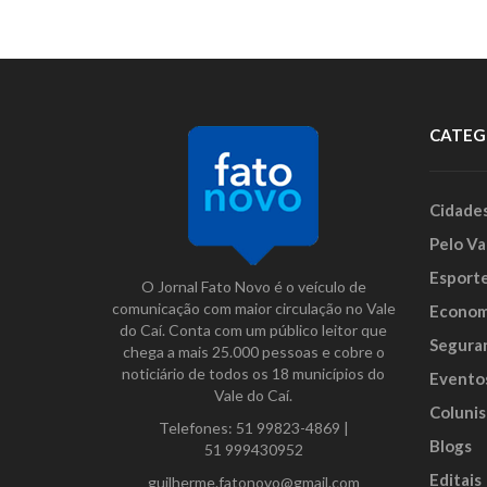
CATEG
Cidade
Pelo Va
Esport
O Jornal Fato Novo é o veículo de
comunicação com maior circulação no Vale
Econom
do Caí. Conta com um público leitor que
Segura
chega a mais 25.000 pessoas e cobre o
noticiário de todos os 18 municípios do
Evento
Vale do Caí.
Colunis
Telefones:
51 99823-4869
|
Blogs
51 999430952
Editais
guilherme.fatonovo@gmail.com