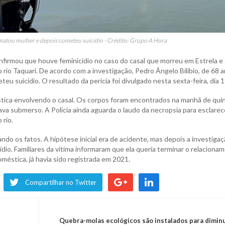
atou mulher e depois cometeu suicídio - Crédito: Grupo A Hora
confirmou que houve feminicídio no caso do casal que morreu em Estrela e
io Taquari. De acordo com a investigação, Pedro Ângelo Bilíbio, de 68 a
eu suicídio. O resultado da perícia foi divulgado nesta sexta-feira, dia 1
tica envolvendo o casal. Os corpos foram encontrados na manhã de qui
va submerso. A Polícia ainda aguarda o laudo da necropsia para esclarec
 rio.
ando os fatos. A hipótese inicial era de acidente, mas depois a investiga
ídio. Familiares da vítima informaram que ela queria terminar o relaciona
oméstica, já havia sido registrada em 2021.
Compartilhar no Twitter
Quebra-molas ecológicos são instalados para diminu