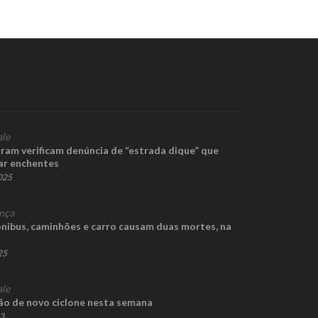
ale
ram verificam denúncia de “estrada dique” que
ar enchentes
2025
nça
nibus, caminhões e carro causam duas mortes, na
25
ale
são de novo ciclone nesta semana
23