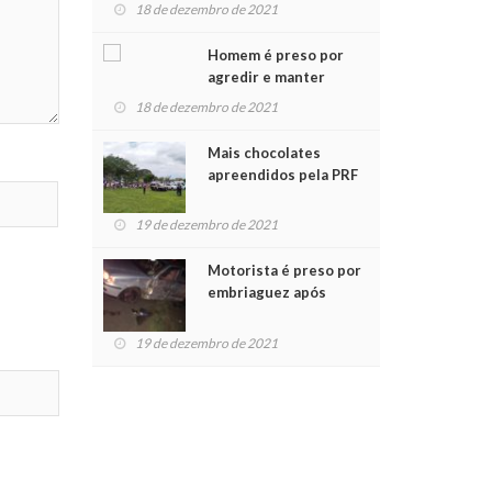
para crianças na
18 de dezembro de 2021
Chegada do Papai Noel
Homem é preso por
agredir e manter
mulher em cárcere
18 de dezembro de 2021
privado
Mais chocolates
apreendidos pela PRF
são entregues a
crianças no Natal
19 de dezembro de 2021
Solidário
Motorista é preso por
embriaguez após
acidente com dois
feridos
19 de dezembro de 2021