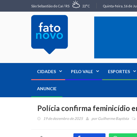
São Sebastião do Caí / RS
22°C
Quinta-feira, 16 de Ju
CIDADES
PELO VALE
ESPORTES
ANUNCIE
Polícia confirma feminicídio e
19 de dezembro de 2025
por
Guilherme Baptista