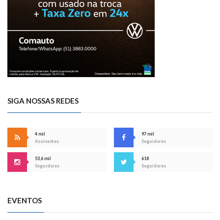
SIGA NOSSAS REDES
4 mil
97 mil
Assinantes
Seguidores
53,6 mil
618
Seguidores
Seguidores
EVENTOS