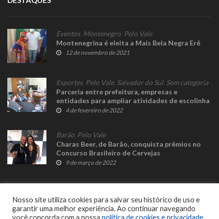
DESTAQUES
Eventos
,
Montenegro
,
Pelo Vale
Montenegrina é eleita a Mais Bela Negra Erê
12 de novembro de 2021
Esportes
,
Pelo Vale
,
Salvador do Sul
,
Sem categoria
Parceria entre prefeitura, empresas e
entidades para ampliar atividades de escolinha
de futebol em Salvador do Sul
4 de fevereiro de 2022
Barão
,
Pelo Vale
Charas Beer, de Barão, conquista prêmios no
Concurso Brasileiro de Cervejas
9 de março de 2022
Nosso site utiliza cookies para salvar seu histórico de uso e
garantir uma melhor experiência. Ao continuar navegando
você concorda com a nossa
política de cookies e privacidade
.