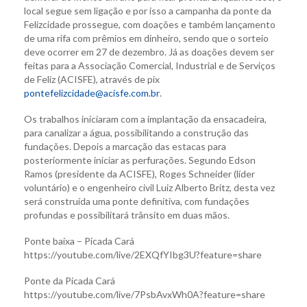
local segue sem ligação e por isso a campanha da ponte da
Felizcidade prossegue, com doações e também lançamento
de uma rifa com prêmios em dinheiro, sendo que o sorteio
deve ocorrer em 27 de dezembro. Já as doações devem ser
feitas para a Associação Comercial, Industrial e de Serviços
de Feliz (ACISFE), através de pix
pontefelizcidade@acisfe.com.br
.
Os trabalhos iniciaram com a implantação da ensacadeira,
para canalizar a água, possibilitando a construção das
fundações. Depois a marcação das estacas para
posteriormente iniciar as perfurações. Segundo Edson
Ramos (presidente da ACISFE), Roges Schneider (líder
voluntário) e o engenheiro civil Luiz Alberto Britz, desta vez
será construída uma ponte definitiva, com fundações
profundas e possibilitará trânsito em duas mãos.
Ponte baixa – Picada Cará
https://youtube.com/live/2EXQfYIbg3U?feature=share
Ponte da Picada Cará
https://youtube.com/live/7PsbAvxWh0A?feature=share