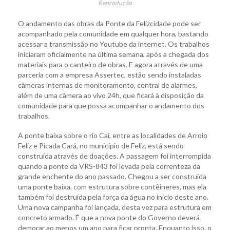
Reprodução
O andamento das obras da Ponte da Felizcidade pode ser
acompanhado pela comunidade em qualquer hora, bastando
acessar a transmissão no Youtube da internet. Os trabalhos
iniciaram oficialmente na última semana, após a chegada dos
materiais para o canteiro de obras. E agora através de uma
parceria com a empresa Assertec, estão sendo instaladas
câmeras internas de monitoramento, central de alarmes,
além de uma câmera ao vivo 24h, que ficará à disposição da
comunidade para que possa acompanhar o andamento dos
trabalhos.
A ponte baixa sobre o rio Caí, entre as localidades de Arroio
Feliz e Picada Cará, no município de Feliz, está sendo
construída através de doações. A passagem foi interrompida
quando a ponte da VRS-843 foi levada pela correnteza da
grande enchente do ano passado. Chegou a ser construída
uma ponte baixa, com estrutura sobre contêineres, mas ela
também foi destruída pela força da água no início deste ano.
Uma nova campanha foi lançada, desta vez para estrutura em
concreto armado. É que a nova ponte do Governo deverá
demorar ao menos um ano para ficar pronta. Enquanto isso, o