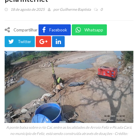
18 de agosto de 2025
por
Guilherme Baptista
0
Compartilhar
Facebook
Whatsapp
Twitter
A ponte baixa sobre o rio Caí, entre as localidades de Arroio Feliz e Picada Cará,
no município de Feliz, está sendo construída através de doações - Crédito: