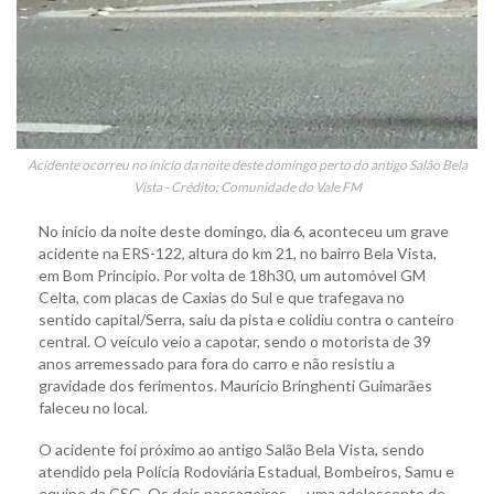
Acidente ocorreu no início da noite deste domingo perto do antigo Salão Bela
Vista - Crédito: Comunidade do Vale FM
No início da noite deste domingo, dia 6, aconteceu um grave
acidente na ERS-122, altura do km 21, no bairro Bela Vista,
em Bom Princípio. Por volta de 18h30, um automóvel GM
Celta, com placas de Caxias do Sul e que trafegava no
sentido capital/Serra, saiu da pista e colidiu contra o canteiro
central. O veículo veio a capotar, sendo o motorista de 39
anos arremessado para fora do carro e não resistiu a
gravidade dos ferimentos. Maurício Bringhenti Guimarães
faleceu no local.
O acidente foi próximo ao antigo Salão Bela Vista, sendo
atendido pela Polícia Rodoviária Estadual, Bombeiros, Samu e
equipe da CSG. Os dois passageiros — uma adolescente de