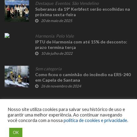
Destaque
,
Eventos
,
São Vendelino
Soberanas da 19ª Kerbfest serão escolhidas na
próxima sexta-feira
20 de maio de 2025
Harmonia
,
Pelo Vale
IPTU de Harmonia com até 15% de desconto:
prazo termina terça
10 de julho de 2022
Sem categoria
Como ficou o caminhão do incêndio na ERS-240
em Capela de Santana
26 de novembro de 2024
Nosso site utiliza cookies para salvar seu histórico de uso e
garantir uma melhor experiência. Ao continuar navegando
você concorda com a nossa
política de cookies e privacidade
.
© 2023 Fato Novo - Todos os direitos reservados. Desenvolvido por
Delalibera
.
OK