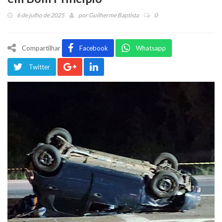
6 de julho de 2025
por
Guilherme Baptista
0
Compartilhar
Facebook
Whatsapp
Twitter