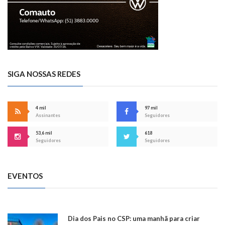
SIGA NOSSAS REDES
4 mil
97 mil
Assinantes
Seguidores
53,6 mil
618
Seguidores
Seguidores
EVENTOS
Dia dos Pais no CSP: uma manhã para criar