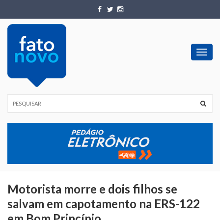
Toggl
navig
Motorista morre e dois filhos se
salvam em capotamento na ERS-122
em Bom Princípio